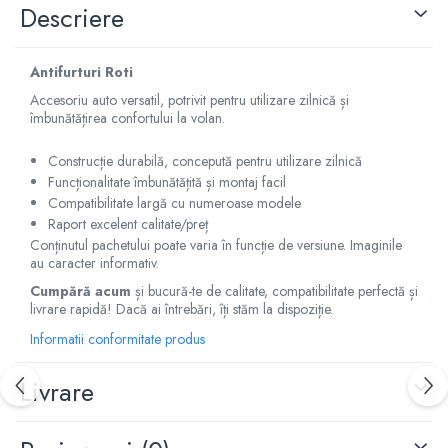
Descriere
Capace r14 Nissan
Capace r14 Opel
Capace r14 Seat
Antifurturi Roti
Capace r14 Skoda
Accesoriu auto versatil, potrivit pentru utilizare zilnică și
îmbunătățirea confortului la volan.
Capace r14 Toyota
Capace r14 Volvo
Construcție durabilă, concepută pentru utilizare zilnică
Capace r14 VW
Funcționalitate îmbunătățită și montaj facil
Capace roti marimea 15'
Compatibilitate largă cu numeroase modele
Raport excelent calitate/preț
Capace r15 Alfa Romeo
Conținutul pachetului poate varia în funcție de versiune. Imaginile
Capace r15 Audi
au caracter informativ.
Capace r15 BMW
Cumpără acum
și bucură-te de calitate, compatibilitate perfectă și
Capace r15 Chevrolet
livrare rapidă! Dacă ai întrebări, îți stăm la dispoziție.
Capace r15 Citroen
Informatii conformitate produs
Capace r15 Dacia
Livrare
Capace r15 Daewo
Capace r15 Ford
Capace r15 Hyundai