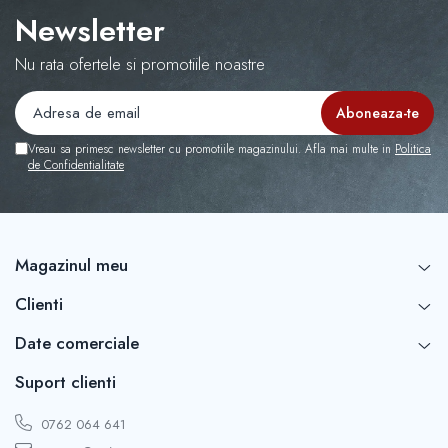
Capace r16 Toyota
Newsletter
Capace r16 Volvo
Capace r16 VW
Nu rata ofertele si promotiile noastre
Capace roti marimea 12'
Vreau sa primesc newsletter cu promotiile magazinului. Afla mai multe in
Politica
de Confidentialitate
Magazinul meu
Clienti
Date comerciale
Suport clienti
0762 064 641