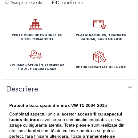
Adauga la Favorite
Cere informatii
Capace r14 Nissan
Capace r14 Opel
Capace r14 Seat
Capace r14 Skoda
PESTE 2000 DE PRODUSE CU
PLATĂ: RAMBURS, TRANSFER
Capace r14 Toyota
STOC PERMANENT
BANCAR, CARD ONLINE
Capace r14 Volvo
Capace r14 VW
Capace roti marimea 15'
LIVRARE RAPIDĂ ÎN TERMEN DE
RETUR GARANTAT IN 14 ZILE
1-2 ZILE LUCRĂTOARE
Capace r15 Alfa Romeo
Capace r15 Audi
Descriere
Capace r15 BMW
Capace r15 Chevrolet
Capace r15 Citroen
Protectie bara spate din inox VW T5 2004-2015
Capace r15 Dacia
Combinati aspectul unic al acestor
accesorii cu aspectul
Capace r15 Daewo
lucios de inox
si veti crea o combinatie imbatabila, ce va
atrage cu siguranta atentia. Toate piesele sunt realizate din
Capace r15 Ford
otel inoxidabil si sunt tăiate cu laser pentru a se potrivi
Capace r15 Hyundai
perfect, fara finisare ulterioara. Toate
ornamentele se