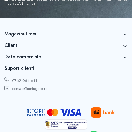
Capace r16 Toyota
de Confidentialitate
Capace r16 Volvo
Capace r16 VW
Capace roti marimea 12'
Magazinul meu
Clienti
Date comerciale
Suport clienti
0762 064 641
contact@tuningcox.ro