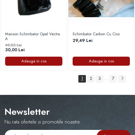
Manson Schimbator Opel Vectra
Schimbator Carbon Cu Cioc
A
29,49 Lei
49,82 Lei
30,00 Lei
Adauga in cos
Adauga in cos
1
2
3
7
...
Newsletter
Nu rata ofertele si promotiile noastre