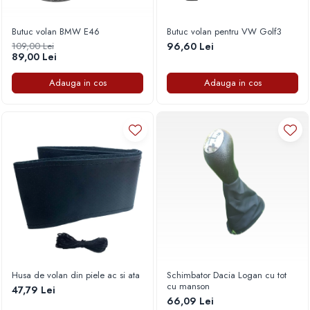
Capace r15 Kia
Capace r15 Mazda
Butuc volan BMW E46
Butuc volan pentru VW Golf3
109,00 Lei
96,60 Lei
Capace r15 Mercedes-Benz
89,00 Lei
Capace r15 Mitsubishi
Adauga in cos
Adauga in cos
Capace r15 Nissan
Capace r15 Opel
Capace r15 Peugeot
Capace r15 Seat
Capace r15 Skoda
Capace r15 Suv 4x4
Capace r15 Toyota
Capace r15 Volvo
Capace r15 VW
Capace roti marimea 16'
Capace r16 Alfa Romeo
Husa de volan din piele ac si ata
Schimbator Dacia Logan cu tot
Capace r16 Audi
cu manson
47,79 Lei
66,09 Lei
Capace r16 BMW