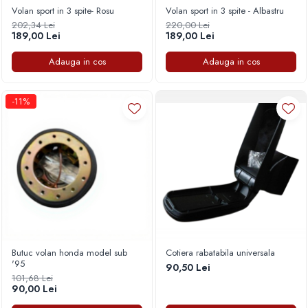
Volan sport in 3 spite- Rosu
Volan sport in 3 spite - Albastru
202,34 Lei
220,00 Lei
189,00 Lei
189,00 Lei
Adauga in cos
Adauga in cos
-11%
Butuc volan honda model sub
Cotiera rabatabila universala
'95
90,50 Lei
101,68 Lei
90,00 Lei