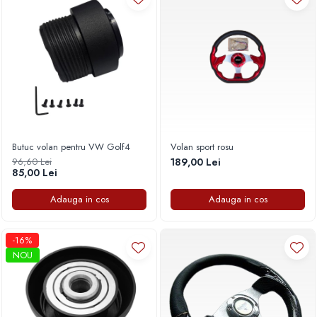
Capace r16 Toyota
Capace r16 Volvo
Capace r16 VW
Capace roti marimea 12'
Butuc volan pentru VW Golf4
Volan sport rosu
96,60 Lei
189,00 Lei
85,00 Lei
Adauga in cos
Adauga in cos
-16%
NOU