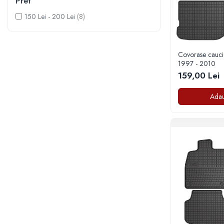
Pret
Pleoape
150 Lei - 200 Lei
(8)
Pleoape ABS
Pleoape Fibra
Covorase cauci
Prezoane antifurt
1997 - 2010
159,00 Lei
Prize de aer
Stergatoare
Adau
Suporti numere
Suspensi auto
Accesorii interior
Butuci volan
Centuri
Cotiere
Diverse accesorii interior
Huse Volan