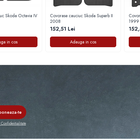
uc Skoda Octavia IV
Covorase cauciuc Skoda Superb II
Covor
2008
1999 
152,51 Lei
152,
ga in cos
Adauga in cos
 Confidentialitate