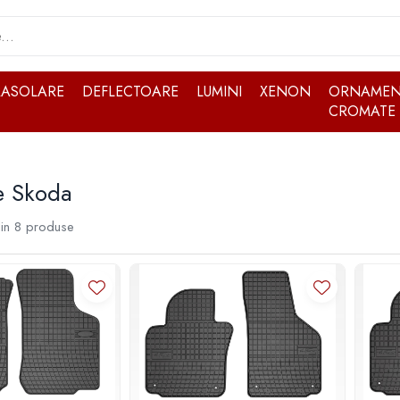
RASOLARE
DEFLECTOARE
LUMINI
XENON
ORNAMEN
CROMATE
e Skoda
in
8
produse