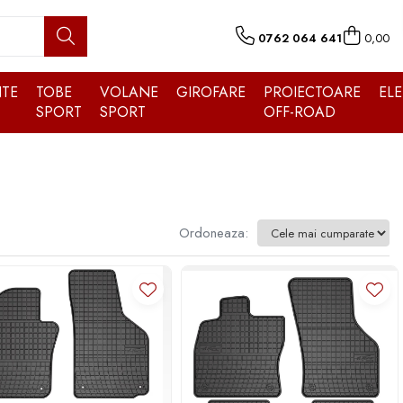
0762 064 641
0,00
TE
TOBE
VOLANE
GIROFARE
PROIECTOARE
EL
SPORT
SPORT
OFF-ROAD
Ordoneaza: