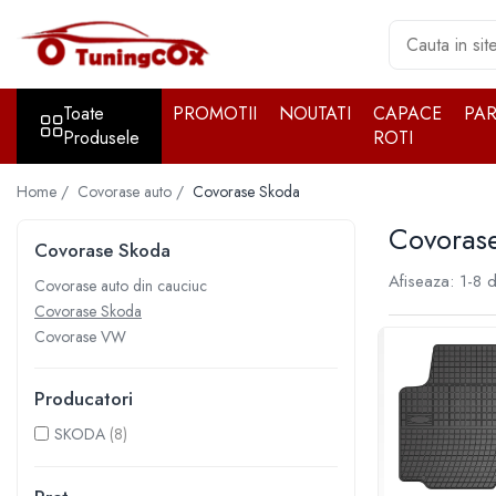
Toate Produsele
Toate
PROMOTII
NOUTATI
CAPACE
PA
Accesorii exterior
Produsele
ROTI
Accesorii auto cromate
Accesorii auto inox
Home /
Covorase auto /
Covorase Skoda
Angel Eyes
Covoras
Covorase Skoda
Antene auto
Afiseaza:
1-
8
d
Aparatori noroi
Covorase auto din cauciuc
Covorase Skoda
Aparatori noroi
Covorase VW
Bara spate
Bullbar
Producatori
Girofare auto
SKODA
(8)
Grile
Oglinzi