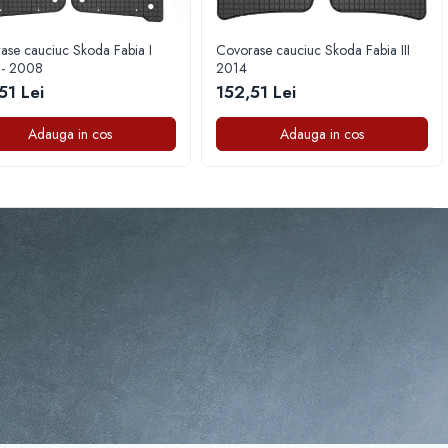
ase cauciuc Skoda Fabia I
Covorase cauciuc Skoda Fabia III
- 2008
2014
51 Lei
152,51 Lei
Adauga in cos
Adauga in cos