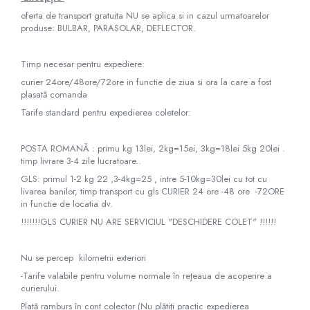
Capace janta Opel
Capace r13 Peugeot
Covorase Seat
Pleoape ABS
Ornamente & Embleme VW
oferta de transport gratuita NU se aplica si in cazul urmatoarelor
produse: BULBAR, PARASOLAR, DEFLECTOR.
Capace janta Peugeot
Capace r13 Seat
Covorase Skoda
Pleoape Fibra
Capace r13 Skoda
Covorase Suzuki
Capace janta Skoda
Prezoane antifurt
Timp necesar pentru expediere:
Capace r13 Suzuki
Covorase Toyota
Capace janta VW
Prize de aer
curier 24ore/48ore/72ore in functie de ziua si ora la care a fost
Capace r13 Toyota
Covorase Volvo
Capace jante Mercedes-Benz
plasată comanda
Stergatoare
Capace r13 Volvo
Covorase VW
Tarife standard pentru expedierea coletelor:
Capace jante Renault
Capace r13 VW
Covorase Skoda
Suporti numere
Capace jante Seat
Capace roti marimea 14'
Covorase VW
Suspensi auto
POSTA ROMANĂ : primu kg 13lei, 2kg=15ei, 3kg=18lei 5kg 20lei .
Capace r14 Audi
timp livrare 3-4 zile lucratoare..
Capace r14 BMW
GLS: primul 1-2 kg 22 ,3-4kg=25 , intre 5-10kg=30lei cu tot cu
livarea banilor, timp transport cu gls CURIER 24 ore -48 ore -72ORE
Capace r14 Chevrolet
in functie de locatia dv.
Capace r14 Dacia
!!!!!!!GLS CURIER NU ARE SERVICIUL "DESCHIDERE COLET" !!!!!!
Capace r14 Ford
Capace r14 Hyundai
Nu se percep kilometrii exteriori
Capace r14 Kia
-Tarife valabile pentru volume normale în reţeaua de acoperire a
Capace r14 Mazda
curierului.
Capace r14 Mitsubishi
Plată ramburs în cont colector (Nu plătiţi practic expedierea