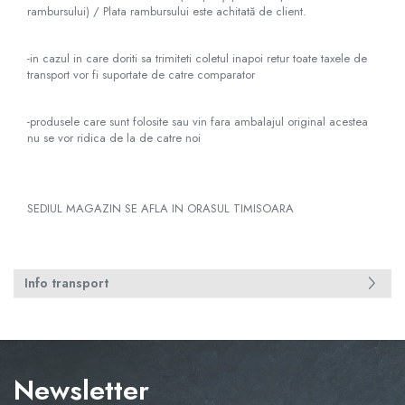
rambursului) / Plata rambursului este achitată de client.
Capace r14 Nissan
Capace r14 Opel
-in cazul in care doriti sa trimiteti coletul inapoi retur toate taxele de
Capace r14 Seat
transport vor fi suportate de catre comparator
Capace r14 Skoda
Capace r14 Toyota
-produsele care sunt folosite sau vin fara ambalajul original acestea
Capace r14 Volvo
nu se vor ridica de la de catre noi
Capace r14 VW
Capace roti marimea 15'
Capace r15 Alfa Romeo
SEDIUL MAGAZIN SE AFLA IN ORASUL TIMISOARA
Capace r15 Audi
Capace r15 BMW
Capace r15 Chevrolet
Info transport
Capace r15 Citroen
Capace r15 Dacia
Capace r15 Daewo
Capace r15 Ford
Newsletter
Capace r15 Hyundai