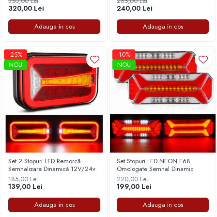
350,00 Lei
265,00 Lei
320,00 Lei
240,00 Lei
Adauga in cos
Adauga in cos
-25%
-10%
NOU
NOU
Set 2 Stopuri LED Remorcă
Set Stopuri LED NEON E68
Semnalizare Dinamică 12V/24v
Omologate Semnal Dinamic
185,00 Lei
220,00 Lei
139,00 Lei
199,00 Lei
Adauga in cos
Adauga in cos