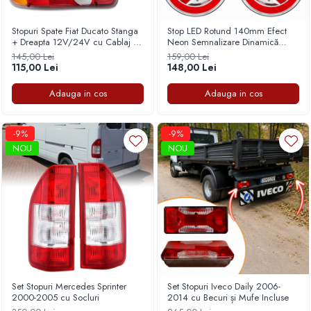
Capace r16 Toyota
Capace r16 Volvo
Stopuri Spate Fiat Ducato Stanga
Stop LED Rotund 140mm Efect
+ Dreapta 12V/24V cu Cablaj si
Neon Semnalizare Dinamică
Capace r16 VW
Becuri Duba, Camper, Platforma,
12V/24V
145,00 Lei
159,00 Lei
Capace roti marimea 12'
Autorulota
115,00 Lei
148,00 Lei
Adauga in cos
Adauga in cos
-9%
-9%
NOU
NOU
Set Stopuri Mercedes Sprinter
Set Stopuri Iveco Daily 2006-
2000-2005 cu Socluri
2014 cu Becuri și Mufe Incluse