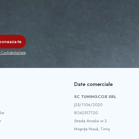
 Confidentialitate
Date comerciale
SC TUNINGCOX SRL
J35/1104/2020
lor
RO42517720
r
Strada Amalia nr.3
Moşniţa Nouă, Timiș