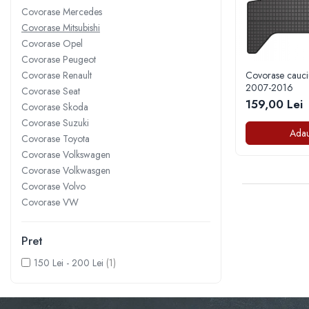
Covorase Mercedes
Pleoape
Covorase Mitsubishi
Pleoape ABS
Covorase Opel
Covorase Peugeot
Pleoape Fibra
Covorase Renault
Covorase cauci
Prezoane antifurt
2007-2016
Covorase Seat
159,00 Lei
Prize de aer
Covorase Skoda
Covorase Suzuki
Stergatoare
Adau
Covorase Toyota
Suporti numere
Covorase Volkswagen
Suspensi auto
Covorase Volkwasgen
Covorase Volvo
Accesorii interior
Covorase VW
Butuci volan
Centuri
Pret
Cotiere
150 Lei - 200 Lei
(1)
Diverse accesorii interior
Huse Volan