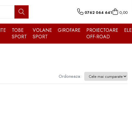
0762 064 641
0,00
TE
TOBE
VOLANE
GIROFARE
PROIECTOARE
EL
SPORT
SPORT
OFF-ROAD
Ordoneaza: