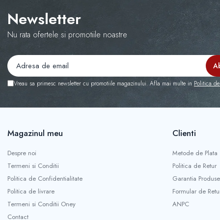
Manson schimbator
Newsletter
Masute de bord
Nu rata ofertele si promotiile noastre
Schimbatoare
Scrumiera
Ventilator
Volane sport
Vreau sa primesc newsletter cu promotiile magazinului. Afla mai multe in
Politica de
Accesorii remorca
Adaptator remorca
Cupla remorca
Magazinul meu
Clienti
Gabarite
Despre noi
Metode de Plata
Stopuri remorca
Termeni si Conditii
Politica de Retur
Stop remorca bec
Politica de Confidentialitate
Garantia Produse
Aeroterma auto
Politica de livrare
Formular de Retu
Bare transversale
Termeni si Conditii Oney
ANPC
Capace janta aliaj
Contact