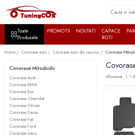
Toate Produsele
Toate
PROMOTII
NOUTATI
CAPACE
PA
Accesorii exterior
Produsele
ROTI
Accesorii auto cromate
Accesorii auto inox
Home /
Covorase auto /
Covorase auto din cauciuc /
Covorase Mitsubi
Angel Eyes
Covorase
Covorase Mitsubishi
Antene auto
Afiseaza:
1-
1
d
Aparatori noroi
Covorase Audi
Covorase BMW
Aparatori noroi
Covorase Bus
Bara spate
Covorase Chevrolet
Covorase Citroen
Bullbar
Covorase Dacia
Girofare auto
Covorase Fiat
Grile
Covorase Ford
Covorase Iveco
Oglinzi