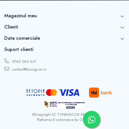
Capace r16 Toyota
Capace r16 Volvo
Magazinul meu
Capace r16 VW
Capace roti marimea 12'
Clienti
Date comerciale
Suport clienti
0762 064 641
contact@tuningcox.ro
©Copyright SC TUNINGCOX SRL 2026
Platforma E-commerce by Gomag