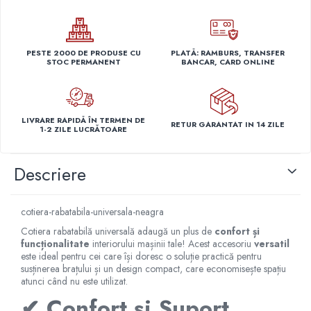
Capace r14 Nissan
Capace r14 Opel
Capace r14 Seat
PESTE 2000 DE PRODUSE CU
PLATĂ: RAMBURS, TRANSFER
STOC PERMANENT
BANCAR, CARD ONLINE
Capace r14 Skoda
Capace r14 Toyota
Capace r14 Volvo
Capace r14 VW
LIVRARE RAPIDĂ ÎN TERMEN DE
RETUR GARANTAT IN 14 ZILE
1-2 ZILE LUCRĂTOARE
Capace roti marimea 15'
Capace r15 Alfa Romeo
Descriere
Capace r15 Audi
Capace r15 BMW
cotiera-rabatabila-universala-neagra
Capace r15 Chevrolet
Cotiera rabatabilă universală adaugă un plus de
confort și
Capace r15 Citroen
funcționalitate
interiorului mașinii tale! Acest accesoriu
versatil
Capace r15 Dacia
este ideal pentru cei care își doresc o soluție practică pentru
susținerea brațului și un design compact, care economisește spațiu
Capace r15 Daewo
atunci când nu este utilizat.
Capace r15 Ford
✔ Confort și Suport
Capace r15 Hyundai