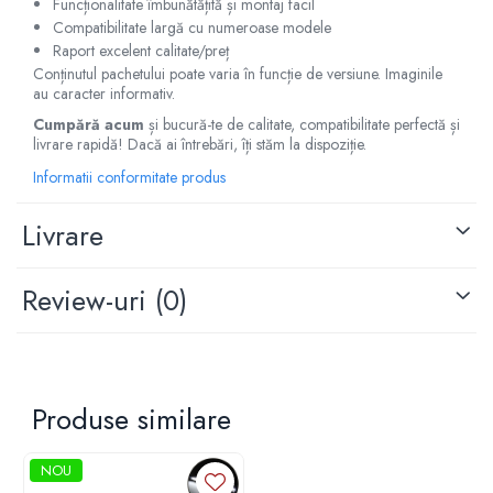
Funcționalitate îmbunătățită și montaj facil
Capace r15 Kia
Compatibilitate largă cu numeroase modele
Capace r15 Mazda
Raport excelent calitate/preț
Conținutul pachetului poate varia în funcție de versiune. Imaginile
Capace r15 Mercedes-Benz
au caracter informativ.
Capace r15 Mitsubishi
Cumpără acum
și bucură-te de calitate, compatibilitate perfectă și
Capace r15 Nissan
livrare rapidă! Dacă ai întrebări, îți stăm la dispoziție.
Capace r15 Opel
Informatii conformitate produs
Capace r15 Peugeot
Capace r15 Seat
Livrare
Capace r15 Skoda
Capace r15 Suv 4x4
Review-uri
(0)
Capace r15 Toyota
Capace r15 Volvo
Capace r15 VW
Capace roti marimea 16'
Produse similare
Capace r16 Alfa Romeo
Capace r16 Audi
NOU
Capace r16 BMW