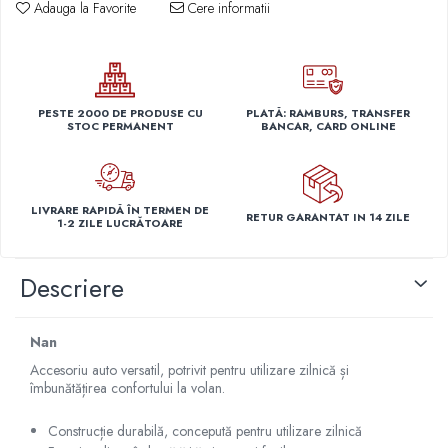
Adauga la Favorite
Cere informatii
Capace r14 Nissan
Capace r14 Opel
Capace r14 Seat
Capace r14 Skoda
PESTE 2000 DE PRODUSE CU
PLATĂ: RAMBURS, TRANSFER
Capace r14 Toyota
STOC PERMANENT
BANCAR, CARD ONLINE
Capace r14 Volvo
Capace r14 VW
Capace roti marimea 15'
LIVRARE RAPIDĂ ÎN TERMEN DE
RETUR GARANTAT IN 14 ZILE
1-2 ZILE LUCRĂTOARE
Capace r15 Alfa Romeo
Capace r15 Audi
Descriere
Capace r15 BMW
Capace r15 Chevrolet
Capace r15 Citroen
Nan
Capace r15 Dacia
Accesoriu auto versatil, potrivit pentru utilizare zilnică și
Capace r15 Daewo
îmbunătățirea confortului la volan.
Capace r15 Ford
Construcție durabilă, concepută pentru utilizare zilnică
Capace r15 Hyundai