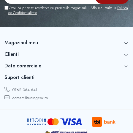
Capace r16 Toyota
Vreau sa primesc newsletter cu promotiile magazinului. Afla mai multe in
Politica
Capace r16 Volvo
de Confidentialitate
Capace r16 VW
Capace roti marimea 12'
Magazinul meu
Clienti
Date comerciale
Suport clienti
0762 064 641
contact@tuningcox.ro