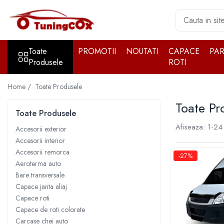
Toate Produsele
Toate
PROMOTII
NOUTATI
CAPACE
PA
Accesorii exterior
Produsele
ROTI
Accesorii auto cromate
Accesorii auto inox
Home /
Toate Produsele
Angel Eyes
Toate Pr
Toate Produsele
Antene auto
Afiseaza:
1-
24
Aparatori noroi
Accesorii exterior
Accesorii interior
Aparatori noroi
Accesorii remorca
-27%
Bara spate
Aeroterma auto
Bare transversale
Bullbar
Capace janta aliaj
Girofare auto
Capace roti
Grile
Capace de roti colorate
Carcase chei auto
Oglinzi