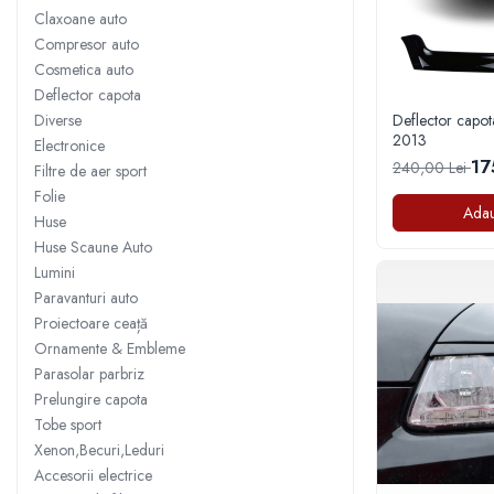
Claxoane auto
Pleoape
Compresor auto
Pleoape ABS
Cosmetica auto
Deflector capota
Pleoape Fibra
Diverse
Deflector capot
Prezoane antifurt
2013
Electronice
17
Prize de aer
240,00 Lei
Filtre de aer sport
Folie
Stergatoare
Adau
Huse
Suporti numere
Huse Scaune Auto
Suspensi auto
Lumini
Paravanturi auto
Accesorii interior
Proiectoare ceață
Butuci volan
Ornamente & Embleme
Centuri
Parasolar parbriz
Prelungire capota
Cotiere
Tobe sport
Diverse accesorii interior
Xenon,Becuri,Leduri
Huse Volan
Accesorii electrice