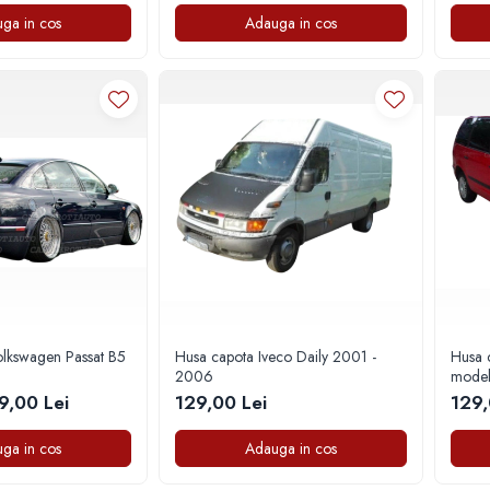
ga in cos
Adauga in cos
olkswagen Passat B5
Husa capota Iveco Daily 2001 -
Husa 
2006
model
9,00 Lei
129,00 Lei
129,
ga in cos
Adauga in cos