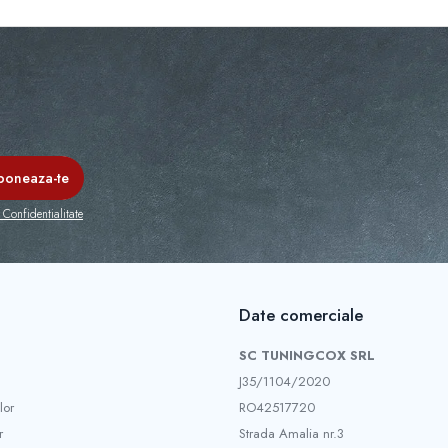
 Confidentialitate
Date comerciale
SC TUNINGCOX SRL
J35/1104/2020
lor
RO42517720
r
Strada Amalia nr.3