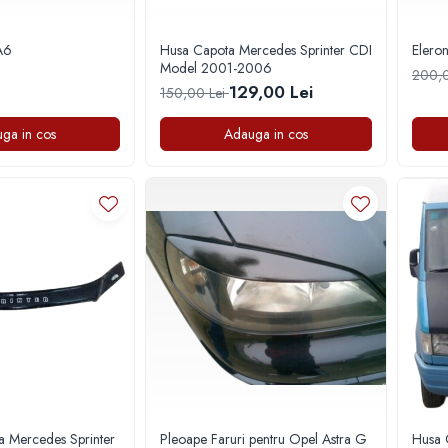
A6
Husa Capota Mercedes Sprinter CDI
Elero
Model 2001-2006
200,0
129,00 Lei
150,00 Lei
ga in cos
Adauga in cos
a Mercedes Sprinter
Pleoape Faruri pentru Opel Astra G
Husa 