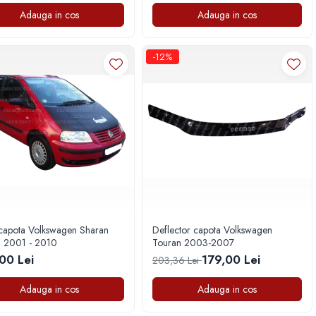
Adauga in cos
Adauga in cos
-12%
capota Volkswagen Sharan
Deflector capota Volkswagen
 2001 - 2010
Touran 2003-2007
00 Lei
179,00 Lei
203,36 Lei
Adauga in cos
Adauga in cos