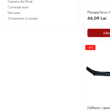
Camera de filmat
Manson schimbator
Covorase auto
Masute de bord
Pleoape faruri 
Eleroane
Schimbatoare
66,09 Lei
Ornamente Cromate
Scrumiera
Ventilator
Adau
Volane sport
Accesorii remorca
-4%
Adaptator remorca
Cupla remorca
Gabarite
Stopuri remorca
Stop remorca bec
Aeroterma auto
Bare transversale
Capace janta aliaj
Deflector capot