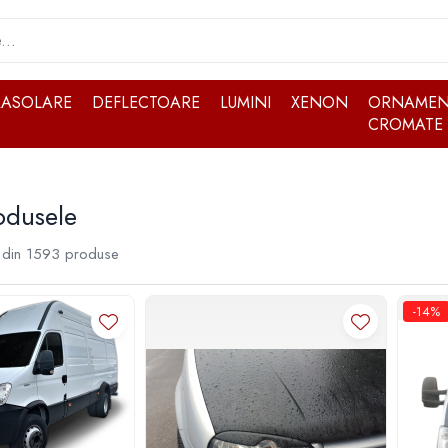
RASOLARE
DEFLECTOARE
LUMINI
XENON
ORNAMEN
CROMATE
odusele
din
1593
produse
-14%