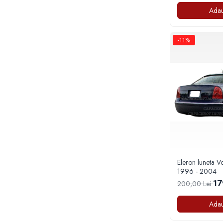
Capace janta VW
Adau
Capace jante Mercedes-Benz
Capace jante Renault
-11%
Capace jante Seat
Capace roti
Capace roti marimea 13'
Capace r13 4x4
Capace r13 Alfa Romeo
Capace r13 Audi
Capace r13 BMW
Capace r13 Chevrolet
Capace r13 Dacia
Eleron luneta V
Capace r13 Ford
1996 - 2004
17
Capace r13 Hyundai
200,00 Lei
Capace r13 Mazda
Adau
Capace r13 Mercedes-Benz
Capace r13 Mitsubishi