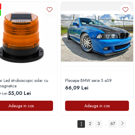
r Led stroboscopic solar cu
Pleoape BMW seria 5 e39
 magnetica
66,09 Lei
55,00 Lei
 Lei
Adauga in cos
Adauga in cos
1
2
3
67
...