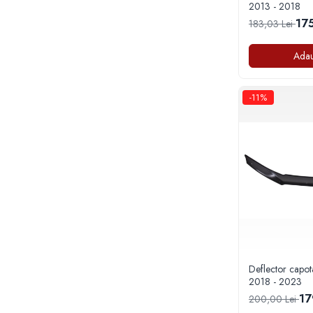
Capace janta Audi
2013 - 2018
Capace janta BBS, Ac Schnitzer,
175
183,03 Lei
Hamann, Alpina
Adau
Capace janta BMW
Capace janta Dacia
-11%
Capace janta Daewoo
Capace janta Fiat
Capace janta Ford
Capace janta Kia
Capace janta Mazda
Capace janta Mitsubischi
Capace janta Nissan
Capace janta Opel
Deflector capot
Capace janta Peugeot
2018 - 2023
Capace janta Skoda
17
200,00 Lei