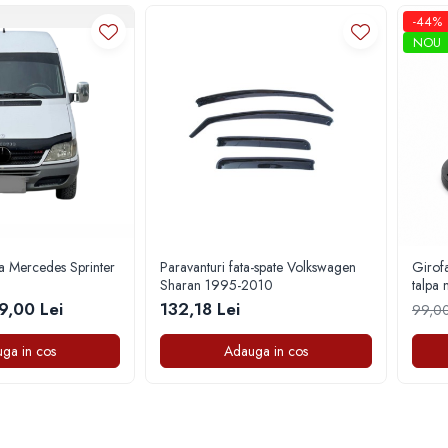
-44%
NOU
a Mercedes Sprinter
Paravanturi fata-spate Volkswagen
Girofa
Sharan 1995-2010
talpa
9,00 Lei
132,18 Lei
99,00
ga in cos
Adauga in cos