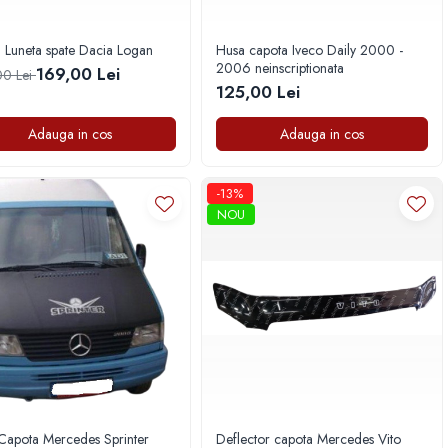
n Luneta spate Dacia Logan
Husa capota Iveco Daily 2000 -
2006 neinscriptionata
169,00 Lei
0 Lei
125,00 Lei
Adauga in cos
Adauga in cos
-13%
NOU
Capota Mercedes Sprinter
Deflector capota Mercedes Vito