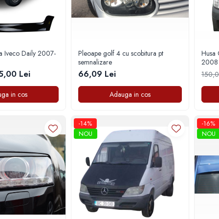
a Iveco Daily 2007-
Pleoape golf 4 cu scobitura pt
Husa 
semnalizare
2008 
5,00 Lei
66,09 Lei
150,0
ga in cos
Adauga in cos
-14%
-16%
NOU
NOU