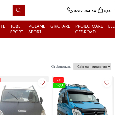
0762 064 641
0,00
TE
TOBE
VOLANE
GIROFARE
PROIECTOARE
EL
SPORT
SPORT
OFF-ROAD
Ordoneaza:
-7%
NOU