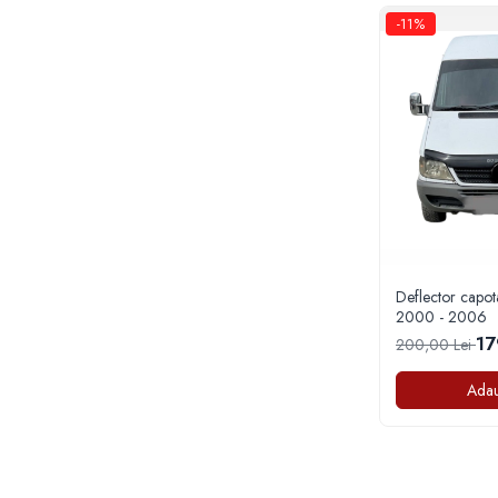
-11%
Capace r13 Nissan
Capace r13 Opel
Capace r13 Peugeot
Capace r13 Seat
Capace r13 Skoda
Capace r13 Suzuki
Capace r13 Toyota
Capace r13 Volvo
Capace r13 VW
Capace roti marimea 14'
Deflector capot
2000 - 2006
Capace r14 Audi
17
200,00 Lei
Capace r14 BMW
Capace r14 Chevrolet
Adau
Capace r14 Dacia
Capace r14 Ford
Capace r14 Hyundai
Capace r14 Kia