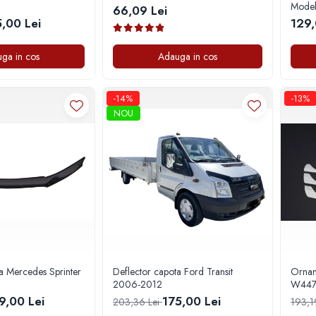
Model
66,09 Lei
,00 Lei
129,
ga in cos
Adauga in cos
-14%
-13%
NOU
a Mercedes Sprinter
Deflector capota Ford Transit
Ornam
2006-2012
W447
9,00 Lei
175,00 Lei
203,36 Lei
193,1