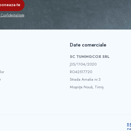
 Confidentialitate
Date comerciale
SC TUNINGCOX SRL
J35/1104/2020
lor
RO42517720
r
Strada Amalia nr.3
Moşniţa Nouă, Timiș