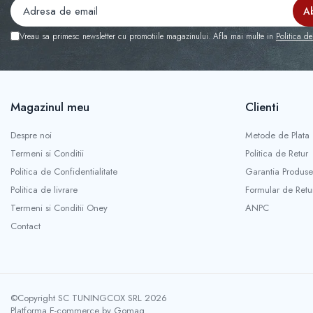
Capace r14 Mazda
Capace r14 Mitsubishi
Vreau sa primesc newsletter cu promotiile magazinului. Afla mai multe in
Politica de
Capace r14 Nissan
Capace r14 Opel
Capace r14 Seat
Magazinul meu
Clienti
Capace r14 Skoda
Capace r14 Toyota
Despre noi
Metode de Plata
Capace r14 Volvo
Termeni si Conditii
Politica de Retur
Capace r14 VW
Politica de Confidentialitate
Garantia Produse
Capace roti marimea 15'
Politica de livrare
Formular de Retu
Capace r15 Alfa Romeo
Termeni si Conditii Oney
ANPC
Capace r15 Audi
Contact
Capace r15 BMW
Capace r15 Chevrolet
Capace r15 Citroen
Capace r15 Dacia
©Copyright SC TUNINGCOX SRL 2026
Capace r15 Daewo
Platforma E-commerce by Gomag