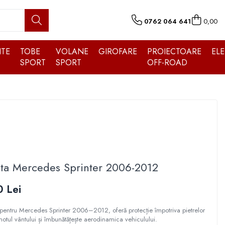
0762 064 641
0,00
TE
TOBE
VOLANE
GIROFARE
PROIECTOARE
EL
SPORT
SPORT
OFF-ROAD
ota Mercedes Sprinter 2006-2012
 Lei
 pentru Mercedes Sprinter 2006–2012, oferă protecție împotriva pietrelor
motul vântului și îmbunătățește aerodinamica vehiculului.