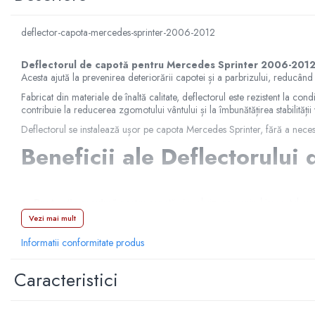
Manson schimbator
Masute de bord
deflector-capota-mercedes-sprinter-2006-2012
Schimbatoare
Deflectorul de capotă pentru Mercedes Sprinter 2006-201
Scrumiera
Acesta ajută la prevenirea deteriorării capotei și a parbrizului, reducând
Ventilator
Fabricat din materiale de înaltă calitate, deflectorul este rezistent la co
contribuie la reducerea zgomotului vântului și la îmbunătățirea stabilități
Volane sport
Deflectorul se instalează ușor pe capota Mercedes Sprinter, fără a necesi
Accesorii remorca
Beneficii ale Deflectorulu
Adaptator remorca
Cupla remorca
Gabarite
Protecție maximă
pentru capotă și parbriz, prevenind impactul cu p
Design aerodinamic
care îmbunătățește stabilitatea vehiculului și
Vezi mai mult
Stopuri remorca
Materiale rezistente
la condițiile de vreme extremă și razele UV,
Stop remorca bec
Informatii conformitate produs
Instalare rapidă și simplă
, fără a afecta structura vehiculului.
Aeroterma auto
Aspect estetic plăcut
, care completează designul modern al vehi
Caracteristici
Material:
ABS
Bare transversale
Alege
Deflectorul de Capotă pentru Mercedes Sprinter 200
Capace janta aliaj
COD