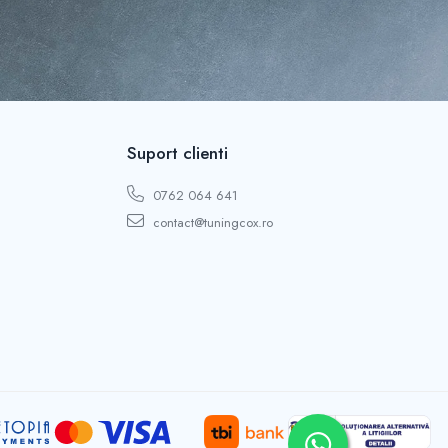
Suport clienti
0762 064 641
contact@tuningcox.ro