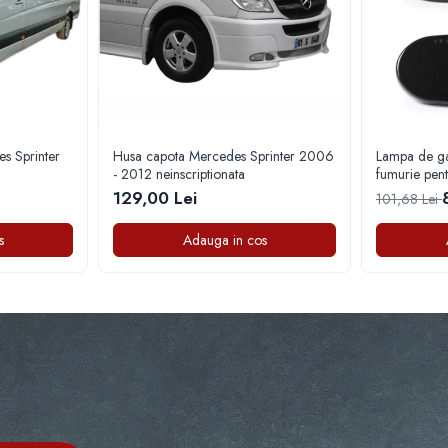
s Sprinter
Husa capota Mercedes Sprinter 2006
Lampa de gab
- 2012 neinscriptionata
fumurie pen
Sprinter (2
129,00 Lei
101,68 Lei
s
Adauga in cos