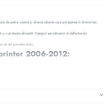
ului de pietre, insecte și diverse obiecte care pot apărea în drumul tău.
tă și o protecție eficientă. Designul aerodinamic al deflectorului
 de stil autovehiculului.
Sprinter 2006-2012:
ând în același timp un aspect deosebit!