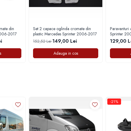
mate din
Set 2 capace oglinda cromate din
Paravanturi 
2006-2017
plastic Mercedes Sprinter 2006-2017
Sprinter 20
lipire
i
149,00 Lei
129,00 L
152,52 Lei
s
Adauga in cos
-21%