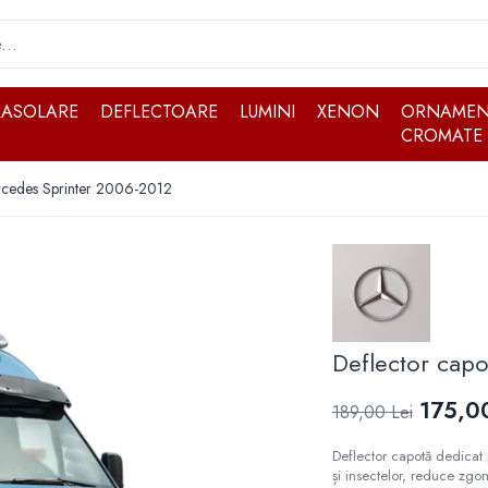
RASOLARE
DEFLECTOARE
LUMINI
XENON
ORNAMEN
CROMATE
rcedes Sprinter 2006-2012
Deflector cap
175,00
189,00 Lei
Deflector capotă dedicat
și insectelor, reduce zgo