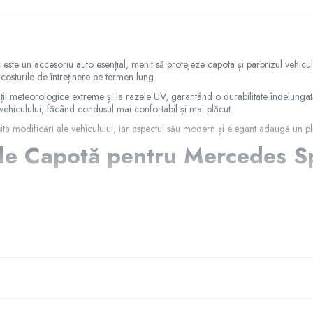
2
este un accesoriu auto esențial, menit să protejeze capota și parbrizul vehicul
 costurile de întreținere pe termen lung.
ndiții meteorologice extreme și la razele UV, garantând o durabilitate îndelunga
i vehiculului, făcând condusul mai confortabil și mai plăcut.
ta modificări ale vehiculului, iar aspectul său modern și elegant adaugă un plus
i de Capotă pentru Mercedes 
ietre și alte obiecte de pe drum.
 reduce zgomotul vântului.
 oferind protecție de lungă durată.
culului tău.
6-2012
pentru a-ți proteja vehiculul și a îmbunătăți performanțele acestuia, av