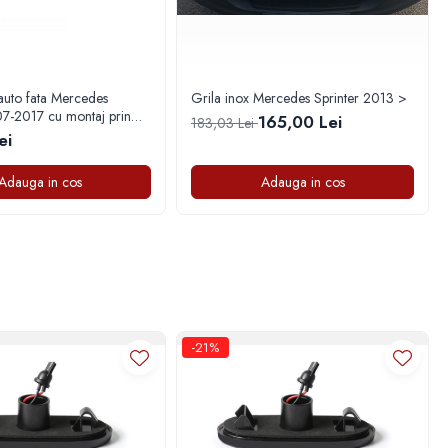
auto fata Mercedes
Grila inox Mercedes Sprinter 2013 >
07-2017 cu montaj prin
165,00 Lei
183,03 Lei
ei
Adauga in cos
Adauga in cos
-21%