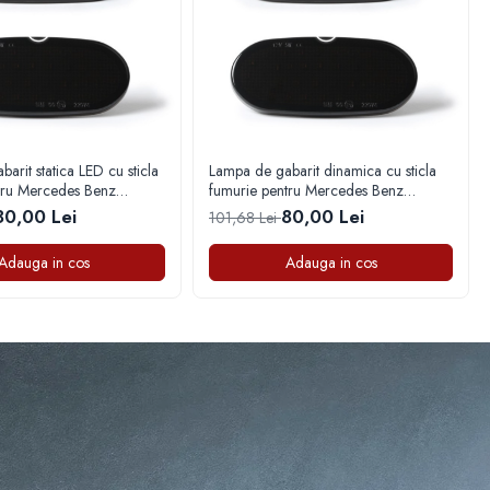
arit statica LED cu sticla
Lampa de gabarit dinamica cu sticla
tru Mercedes Benz
fumurie pentru Mercedes Benz
006-2018)
Sprinter (2006-2018)
80,00 Lei
80,00 Lei
101,68 Lei
Adauga in cos
Adauga in cos