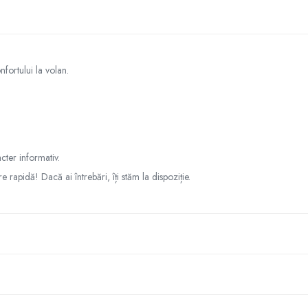
nfortului la volan.
cter informativ.
re rapidă! Dacă ai întrebări, îți stăm la dispoziție.