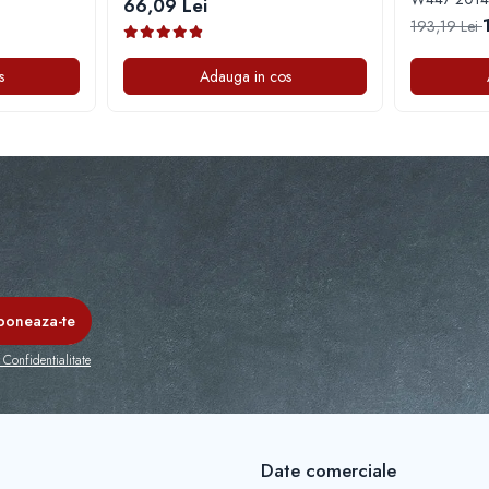
66,09 Lei
193,19 Lei
s
Adauga in cos
 Confidentialitate
Date comerciale