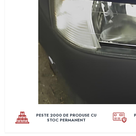
Pleoape
Pleoape ABS
Pleoape Fibra
Prezoane antifurt
Prize de aer
Stergatoare
Suporti numere
Suspensi auto
Accesorii interior
Butuci volan
Centuri
Cotiere
PESTE 2000 DE PRODUSE CU
Diverse accesorii interior
STOC PERMANENT
Huse Volan