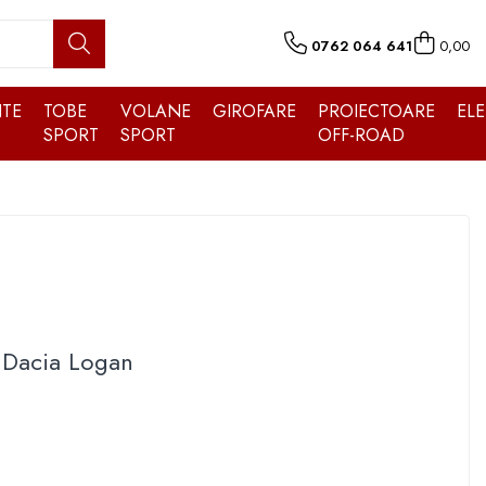
0762 064 641
0,00
TE
TOBE
VOLANE
GIROFARE
PROIECTOARE
EL
SPORT
SPORT
OFF-ROAD
 Dacia Logan