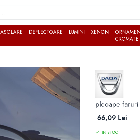
RASOLARE
DEFLECTOARE
LUMINI
XENON
ORNAMEN
CROMATE
pleoape faruri
66,09 Lei
IN STOC