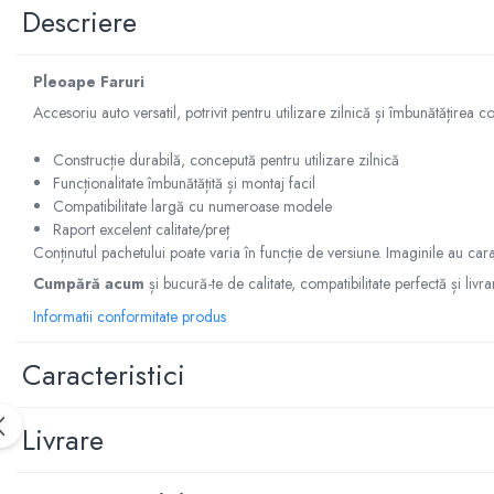
Manson schimbator
Descriere
Masute de bord
Schimbatoare
Pleoape Faruri
Scrumiera
Accesoriu auto versatil, potrivit pentru utilizare zilnică și îmbunătățirea co
Ventilator
Construcție durabilă, concepută pentru utilizare zilnică
Volane sport
Funcționalitate îmbunătățită și montaj facil
Compatibilitate largă cu numeroase modele
Accesorii remorca
Raport excelent calitate/preț
Adaptator remorca
Conținutul pachetului poate varia în funcție de versiune. Imaginile au cara
Cupla remorca
Cumpără acum
și bucură-te de calitate, compatibilitate perfectă și livra
Gabarite
Informatii conformitate produs
Stopuri remorca
Caracteristici
Stop remorca bec
Aeroterma auto
Livrare
Bare transversale
Capace janta aliaj