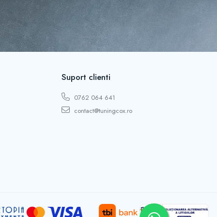
Suport clienti
0762 064 641
contact@tuningcox.ro