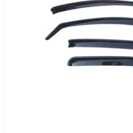
Pleoape
Pleoape ABS
Pleoape Fibra
Prezoane antifurt
Prize de aer
Stergatoare
Suporti numere
Suspensi auto
Accesorii interior
Butuci volan
Centuri
Cotiere
Diverse accesorii interior
Huse Volan