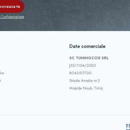
 Confidentialitate
Date comerciale
SC TUNINGCOX SRL
J35/1104/2020
lor
RO42517720
r
Strada Amalia nr.3
Moşniţa Nouă, Timiș