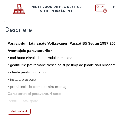
Manson schimbator
PESTE 2000 DE PRODUSE CU
Masute de bord
STOC PERMANENT
Schimbatoare
Scrumiera
Descriere
Ventilator
Volane sport
Paravanturi fata-spate Volkswagen Passat B5 Sedan 1997-20
Accesorii remorca
Avantajele paravanturilor
:
Adaptator remorca
• mai buna circulatie a aerului in masina
Cupla remorca
• geamurile pot ramane deschise si pe timp de ploaie sau ninsoar
Gabarite
• ideale pentru fumatori
• instalare usoara
Stopuri remorca
• pretul include cleme pentru montaj
Stop remorca bec
Caracteristici paravanturi auto
:
Aeroterma auto
Pentru: Fata-spate
Bare transversale
Capace janta aliaj
Mod de instalare: In chederul portierei cu cleme de tip U
Vezi mai mult