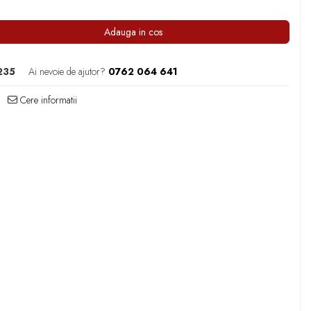
Adauga in cos
235
Ai nevoie de ajutor?
0762 064 641
Cere informatii