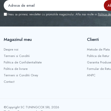
Capace r13 Nissan
Capace r13 Opel
Vreau sa primesc newsletter cu promotiile magazinului. Afla mai multe in
Politica de
Capace r13 Peugeot
Capace r13 Seat
Capace r13 Skoda
Capace r13 Suzuki
Magazinul meu
Clienti
Capace r13 Toyota
Despre noi
Metode de Plata
Capace r13 Volvo
Termeni si Conditii
Politica de Retur
Capace r13 VW
Politica de Confidentialitate
Garantia Produse
Capace roti marimea 14'
Politica de livrare
Formular de Retu
Capace r14 Audi
Termeni si Conditii Oney
ANPC
Capace r14 BMW
Contact
Capace r14 Chevrolet
Capace r14 Dacia
Capace r14 Ford
Capace r14 Hyundai
©Copyright SC TUNINGCOX SRL 2026
Capace r14 Kia