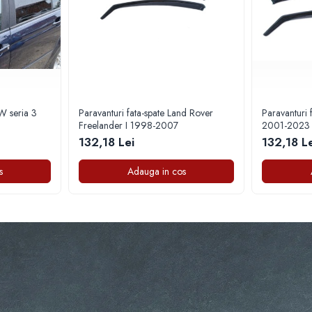
W seria 3
Paravanturi fata-spate Land Rover
Paravanturi f
Freelander I 1998-2007
2001-2023
132,18 Lei
132,18 Le
s
Adauga in cos