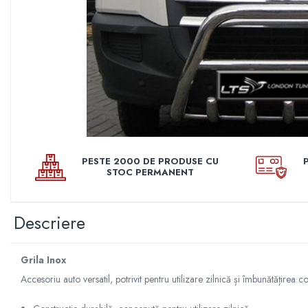
Pleoape
Pleoape ABS
Pleoape Fibra
Prezoane antifurt
Prize de aer
Stergatoare
Suporti numere
PESTE 2000 DE PRODUSE CU
Suspensi auto
STOC PERMANENT
Accesorii interior
Butuci volan
Descriere
Centuri
Cotiere
Grila Inox
Diverse accesorii interior
Accesoriu auto versatil, potrivit pentru utilizare zilnică și îmbunătățirea co
Huse Volan