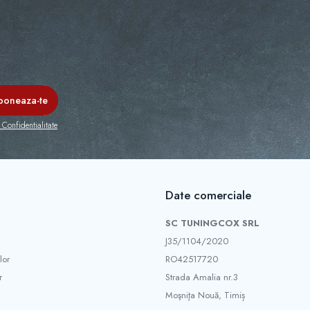
 Confidentialitate
Date comerciale
SC TUNINGCOX SRL
J35/1104/2020
lor
RO42517720
r
Strada Amalia nr.3
Moşniţa Nouă, Timiș