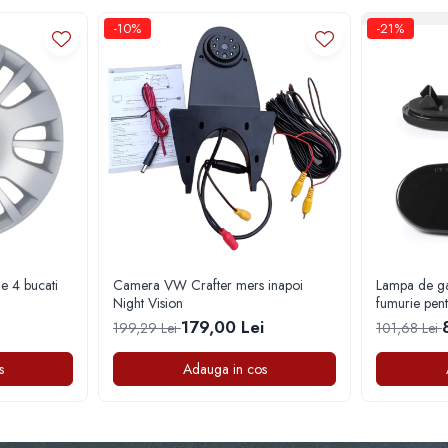
-10%
-21%
e 4 bucati
Camera VW Crafter mers inapoi
Lampa de gab
Night Vision
fumurie pen
(2006-2018
179,00 Lei
199,29 Lei
101,68 Lei
s
Adauga in cos