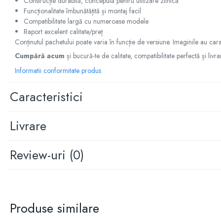
Construcție durabilă, concepută pentru utilizare zilnică
Manson schimbator
Funcționalitate îmbunătățită și montaj facil
Masute de bord
Compatibilitate largă cu numeroase modele
Raport excelent calitate/preț
Schimbatoare
Conținutul pachetului poate varia în funcție de versiune. Imaginile au cara
Scrumiera
Cumpără acum
și bucură-te de calitate, compatibilitate perfectă și livra
Ventilator
Informatii conformitate produs
Volane sport
Caracteristici
Accesorii remorca
Adaptator remorca
Livrare
Cupla remorca
Gabarite
Review-uri
(0)
Stopuri remorca
Stop remorca bec
Aeroterma auto
Bare transversale
Produse similare
Capace janta aliaj