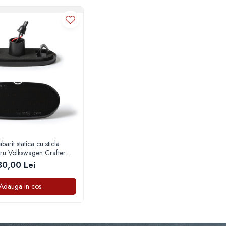
arit statica cu sticla
tru Volkswagen Crafter
)
80,00 Lei
Adauga in cos