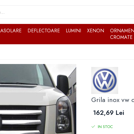
RASOLARE
DEFLECTOARE
LUMINI
XENON
ORNAMEN
CROMATE
Grila inox vw 
162,69 Lei
IN STOC