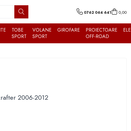
0762 064 641
0,00
TE
TOBE
VOLANE
GIROFARE
PROIECTOARE
EL
SPORT
SPORT
OFF-ROAD
crafter 2006-2012