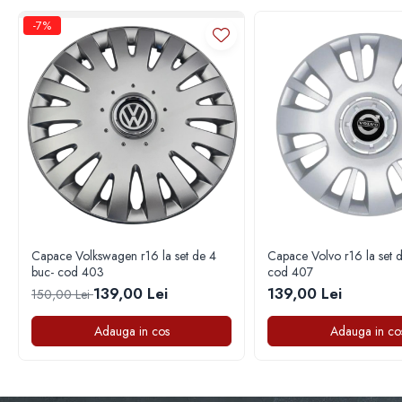
Capace janta Audi
-7%
Capace janta BBS, Ac Schnitzer,
Hamann, Alpina
Capace janta BMW
Capace janta Dacia
Capace janta Daewoo
Capace janta Fiat
Capace janta Ford
Capace janta Kia
Capace janta Mazda
Capace Volkswagen r16 la set de 4
Capace Volvo r16 la set d
Capace janta Mitsubischi
buc- cod 403
cod 407
139,00 Lei
139,00 Lei
150,00 Lei
Capace janta Nissan
Capace janta Opel
Adauga in cos
Adauga in co
Capace janta Peugeot
Capace janta Skoda