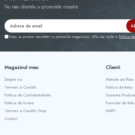
Capace janta VW
Nu rata ofertele si promotiile noastre
Capace jante Mercedes-Benz
Capace jante Renault
Capace jante Seat
Vreau sa primesc newsletter cu promotiile magazinului. Afla mai multe in
Politica de
Capace roti
Capace roti marimea 13'
Capace r13 4x4
Capace r13 Alfa Romeo
Magazinul meu
Clienti
Capace r13 Audi
Despre noi
Metode de Plata
Capace r13 BMW
Termeni si Conditii
Politica de Retur
Capace r13 Chevrolet
Politica de Confidentialitate
Garantia Produse
Capace r13 Dacia
Politica de livrare
Formular de Retu
Capace r13 Ford
Termeni si Conditii Oney
ANPC
Capace r13 Hyundai
Contact
Capace r13 Mazda
Capace r13 Mercedes-Benz
Capace r13 Mitsubishi