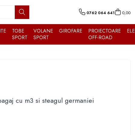
0762 064 641
0,00
TE
TOBE
VOLANE
GIROFARE
PROIECTOARE
EL
SPORT
SPORT
OFF-ROAD
agaj cu m3 si steagul germaniei