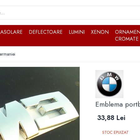
RASOLARE
DEFLECTOARE
LUMINI
XENON
ORNAMEN
CROMATE
ermaniei
Emblema portb
33,88 Lei
STOC EPUIZAT