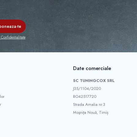
 Confidentialitate
Date comerciale
SC TUNINGCOX SRL
J35/1104/2020
lor
RO42517720
r
Strada Amalia nr.3
Moşniţa Nouă, Timiș