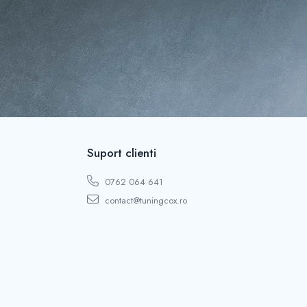
Suport clienti
0762 064 641
contact@tuningcox.ro