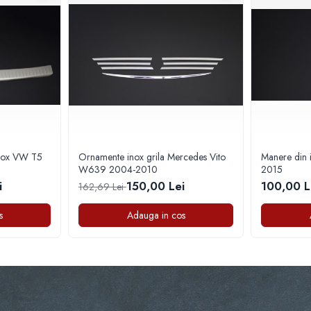
 inox VW T5
Ornamente inox grila Mercedes Vito
Manere din
W639 2004-2010
2015
i
150,00 Lei
100,00 L
162,69 Lei
s
Adauga in cos