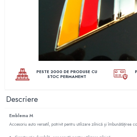
Pleoape
Pleoape ABS
Pleoape Fibra
Prezoane antifurt
Prize de aer
Stergatoare
Suporti numere
PESTE 2000 DE PRODUSE CU
Suspensi auto
STOC PERMANENT
Accesorii interior
Butuci volan
Descriere
Centuri
Cotiere
Emblema M
Diverse accesorii interior
Accesoriu auto versatil, potrivit pentru utilizare zilnică și îmbunătățirea co
Huse Volan