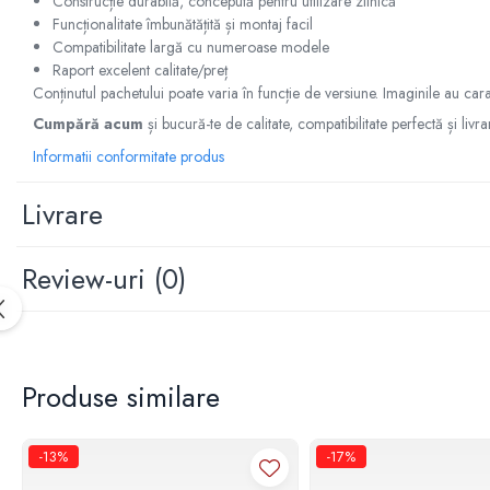
Construcție durabilă, concepută pentru utilizare zilnică
Manson schimbator
Funcționalitate îmbunătățită și montaj facil
Masute de bord
Compatibilitate largă cu numeroase modele
Raport excelent calitate/preț
Schimbatoare
Conținutul pachetului poate varia în funcție de versiune. Imaginile au cara
Scrumiera
Cumpără acum
și bucură-te de calitate, compatibilitate perfectă și livra
Ventilator
Informatii conformitate produs
Volane sport
Livrare
Accesorii remorca
Adaptator remorca
Review-uri
(0)
Cupla remorca
Gabarite
Stopuri remorca
Stop remorca bec
Produse similare
Aeroterma auto
Bare transversale
-13%
-17%
Capace janta aliaj