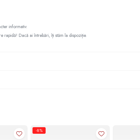
cter informativ.
re rapidă! Dacă ai întrebări, îți stăm la dispoziție.
-8%