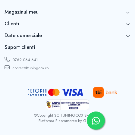
Capace r16 Toyota
Capace r16 Volvo
Magazinul meu
Capace r16 VW
Clienti
Capace roti marimea 12'
Date comerciale
Suport clienti
0762 064 641
contact@tuningcox.ro
©Copyright SC TUNINGCOX SRL 2026
Platforma E-commerce by Gomag