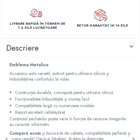
Capace r14 Nissan
Capace r14 Opel
Capace r14 Seat
LIVRARE RAPIDĂ ÎN TERMEN DE
RETUR GARANTAT IN 14 ZILE
1-2 ZILE LUCRĂTOARE
Capace r14 Skoda
Capace r14 Toyota
Descriere
Capace r14 Volvo
Capace r14 VW
Capace roti marimea 15'
Emblema Metalica
Capace r15 Alfa Romeo
Accesoriu auto versatil, potrivit pentru utilizare zilnică și
îmbunătățirea confortului la volan.
Capace r15 Audi
Capace r15 BMW
Construcție durabilă, concepută pentru utilizare zilnică
Capace r15 Chevrolet
Funcționalitate îmbunătățită și montaj facil
Capace r15 Citroen
Compatibilitate largă cu numeroase modele
Raport excelent calitate/preț
Capace r15 Dacia
Conținutul pachetului poate varia în funcție de versiune. Imaginile
Capace r15 Daewo
au caracter informativ.
Capace r15 Ford
Cumpără acum
și bucură-te de calitate, compatibilitate perfectă și
Capace r15 Hyundai
livrare rapidă! Dacă ai întrebări, îți stăm la dispoziție.