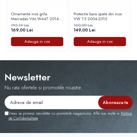
Capace r16 Citroen
Capace r16 Dacia
Ornamente inox grila
Protectie bara spate din inox
Mercedes Vito W447 2014-
VW T5 2004-2015
Capace r16 Daewo
2020
193,19 Lei
180,00 Lei
Capace r16 Fiat
169,00 Lei
149,00 Lei
Capace r16 Ford
Adauga in cos
Adauga in cos
Capace r16 Hyundai
Capace r16 Iveco
Capace r16 Kia
Capace r16 Mazda
Newsletter
Capace r16 Mercedes-Benz
Capace r16 Mitsubishi
Nu rata ofertele si promotiile noastre
Capace r16 Nissan
Capace r16 Opel
Capace r16 Peugeot
Vreau sa primesc newsletter cu promotiile magazinului. Afla mai multe in
Politica
Capace r16 Seat
de Confidentialitate
Capace r16 Skoda
Capace r16 SUV 4x4