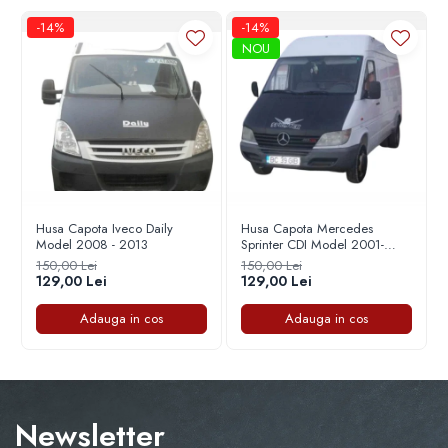
Durabilitate Maximă
Capace r16 Citroen
-14%
-14%
Capace r16 Dacia
NOU
Husa este confecționată dintr-un material rezistent, flexibil și ușor
Capace r16 Daewo
de curățat, oferind protecție îndelungată. Stratul interior moale
Capace r16 Fiat
previne zgârieturile și asigură o fixare delicată, dar sigură, pe
suprafața capotei.
Capace r16 Ford
Montaj Rapid și Fixare
Capace r16 Hyundai
Capace r16 Iveco
Sigură
Capace r16 Kia
Capace r16 Mazda
Husa Capota Iveco Daily
Husa Capota Mercedes
???? Instalare ușoară, fără necesitatea unor unelte suplimentare.
Model 2008 - 2013
Sprinter CDI Model 2001-
Capace r16 Mercedes-Benz
2006
???? Fixare sigură datorită designului special pentru Volkswagen
150,00 Lei
150,00 Lei
Capace r16 Mitsubishi
T4 Caravella.
129,00 Lei
129,00 Lei
???? Se mulează perfect pe conturul capotei, eliminând riscul
Capace r16 Nissan
desprinderii în timpul mersului.
Adauga in cos
Adauga in cos
Capace r16 Opel
Avantajele Husei de
Capace r16 Peugeot
Capace r16 Seat
Capotă Volkswagen T4
Capace r16 Skoda
Newsletter
Caravella
Capace r16 SUV 4x4