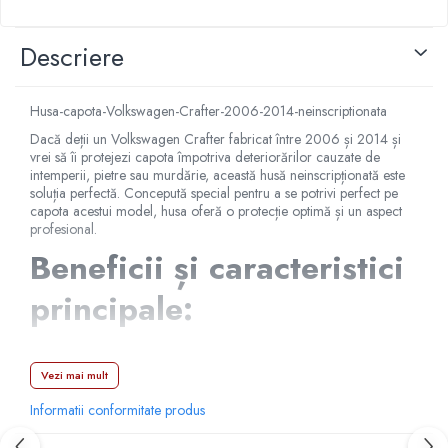
Capace r14 Nissan
Capace r14 Opel
Descriere
Capace r14 Seat
Capace r14 Skoda
Husa-capota-Volkswagen-Crafter-2006-2014-neinscriptionata
Capace r14 Toyota
Dacă deții un Volkswagen Crafter fabricat între 2006 și 2014 și
Capace r14 Volvo
vrei să îi protejezi capota împotriva deteriorărilor cauzate de
Capace r14 VW
intemperii, pietre sau murdărie, această husă neinscripționată este
soluția perfectă. Concepută special pentru a se potrivi perfect pe
Capace roti marimea 15'
capota acestui model, husa oferă o protecție optimă și un aspect
profesional.
Capace r15 Alfa Romeo
Beneficii și caracteristici
Capace r15 Audi
Capace r15 BMW
principale:
Capace r15 Chevrolet
Capace r15 Citroen
✅
Protecție eficientă împotriva factorilor de mediu
–
Capace r15 Dacia
Protejează capota de praf, ploaie, zăpadă, raze UV, pietre și alte
Vezi mai mult
Capace r15 Daewo
impurități care pot afecta vopseaua.
Informatii conformitate produs
Capace r15 Ford
✅
Material de calitate superioară
– Fabricată din materiale
rezistente, impermeabile și durabile, husa asigură o protecție de
Capace r15 Hyundai