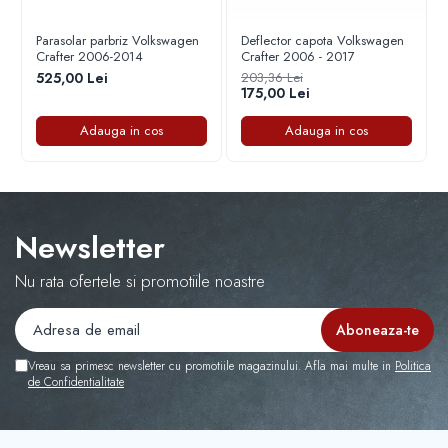
menține aspectul impecabil al vehiculului tău!
Capace r16 Citroen
COD
Parasolar parbriz Volkswagen
Deflector capota Volkswagen
Capace r16 Dacia
Crafter 2006-2014
Crafter 2006 - 2017
Capace r16 Daewo
525,00 Lei
203,36 Lei
175,00 Lei
Capace r16 Fiat
Capace r16 Ford
Adauga in cos
Adauga in cos
Capace r16 Hyundai
Capace r16 Iveco
Capace r16 Kia
Capace r16 Mazda
Newsletter
Capace r16 Mercedes-Benz
Capace r16 Mitsubishi
Nu rata ofertele si promotiile noastre
Capace r16 Nissan
Capace r16 Opel
Capace r16 Peugeot
Vreau sa primesc newsletter cu promotiile magazinului. Afla mai multe in
Politica
Capace r16 Seat
de Confidentialitate
Capace r16 Skoda
Capace r16 SUV 4x4