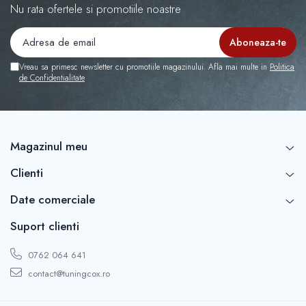
Capace r16 Toyota
Nu rata ofertele si promotiile noastre
Capace r16 Volvo
Capace r16 VW
Capace roti marimea 12'
Vreau sa primesc newsletter cu promotiile magazinului. Afla mai multe in
Politica
de Confidentialitate
Magazinul meu
Clienti
Date comerciale
Suport clienti
0762 064 641
contact@tuningcox.ro