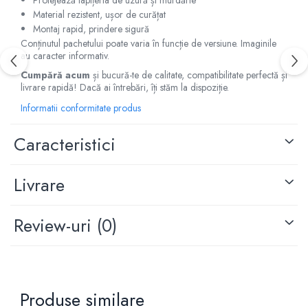
Protejează tapițeria de uzură și murdărie
Capace r15 Kia
Material rezistent, ușor de curățat
Montaj rapid, prindere sigură
Capace r15 Mazda
Conținutul pachetului poate varia în funcție de versiune. Imaginile
Capace r15 Mercedes-Benz
au caracter informativ.
Capace r15 Mitsubishi
Cumpără acum
și bucură-te de calitate, compatibilitate perfectă și
Capace r15 Nissan
livrare rapidă! Dacă ai întrebări, îți stăm la dispoziție.
Capace r15 Opel
Informatii conformitate produs
Capace r15 Peugeot
Capace r15 Seat
Caracteristici
Capace r15 Skoda
Capace r15 Suv 4x4
Livrare
Capace r15 Toyota
Capace r15 Volvo
Review-uri
(0)
Capace r15 VW
Capace roti marimea 16'
Capace r16 Alfa Romeo
Capace r16 Audi
Produse similare
Capace r16 BMW