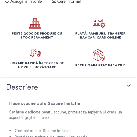
Adauga la Favorite
Cere informatii
Capace r14 Nissan
Capace r14 Opel
Capace r14 Seat
Capace r14 Skoda
PESTE 2000 DE PRODUSE CU
PLATĂ: RAMBURS, TRANSFER
Capace r14 Toyota
STOC PERMANENT
BANCAR, CARD ONLINE
Capace r14 Volvo
Capace r14 VW
Capace roti marimea 15'
LIVRARE RAPIDĂ ÎN TERMEN DE
RETUR GARANTAT IN 14 ZILE
1-2 ZILE LUCRĂTOARE
Capace r15 Alfa Romeo
Capace r15 Audi
Descriere
Capace r15 BMW
Capace r15 Chevrolet
Capace r15 Citroen
Huse scaune auto Scaune Imitatie
Capace r15 Dacia
Set huse dedicate pentru scaune, protejează tapițeria și oferă un
aspect îngrijit în interior.
Capace r15 Daewo
Capace r15 Ford
Compatibilitate: Scaune Imitatie
Capace r15 Hyundai