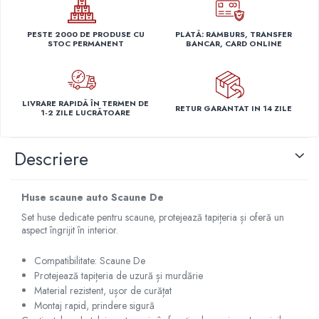
Capace r14 Nissan
Capace r14 Opel
PESTE 2000 DE PRODUSE CU
PLATĂ: RAMBURS, TRANSFER
STOC PERMANENT
BANCAR, CARD ONLINE
Capace r14 Seat
Capace r14 Skoda
Capace r14 Toyota
LIVRARE RAPIDĂ ÎN TERMEN DE
Capace r14 Volvo
RETUR GARANTAT IN 14 ZILE
1-2 ZILE LUCRĂTOARE
Capace r14 VW
Capace roti marimea 15'
Descriere
Capace r15 Alfa Romeo
Capace r15 Audi
Huse scaune auto Scaune De
Capace r15 BMW
Set huse dedicate pentru scaune, protejează tapițeria și oferă un
Capace r15 Chevrolet
aspect îngrijit în interior.
Capace r15 Citroen
Capace r15 Dacia
Compatibilitate: Scaune De
Capace r15 Daewo
Protejează tapițeria de uzură și murdărie
Material rezistent, ușor de curățat
Capace r15 Ford
Montaj rapid, prindere sigură
Capace r15 Hyundai