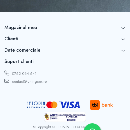
Capace r16 Toyota
Capace r16 Volvo
Capace r16 VW
Capace roti marimea 12'
Magazinul meu
Clienti
Date comerciale
Suport clienti
0762 064 641
contact@tuningcox.ro
©Copyright SC TUNINGCOX SRL 2026