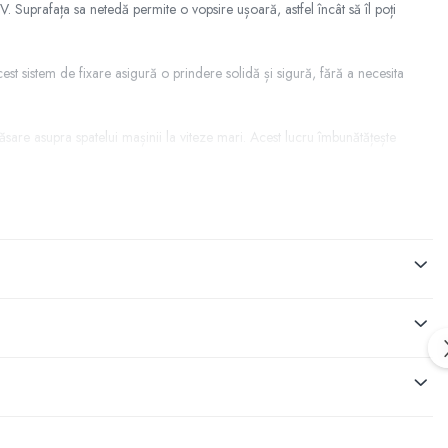
V. Suprafața sa netedă permite o vopsire ușoară, astfel încât să îl poți
cest sistem de fixare asigură o prindere solidă și sigură, fără a necesita
sare asupra spatelui mașinii la viteze mari. Acest lucru îmbunătățește
caroseriei. Astfel, vei obține un aspect OEM (original) cu un plus de stil
ormă-ți mașina într-un model cu adevărat special!