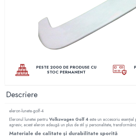
Pleoape
Pleoape ABS
Pleoape Fibra
Prezoane antifurt
Prize de aer
Stergatoare
Suporti numere
PESTE 2000 DE PRODUSE CU
STOC PERMANENT
Suspensi auto
Accesorii interior
Butuci volan
Descriere
Centuri
Cotiere
eleron-luneta-golf-4
Eleronul lunetei pentru
Volkswagen Golf 4
este un accesoriu esențial 
Diverse accesorii interior
agresiv, acest eleron adaugă un plus de stil și personalitate, transformân
Huse Volan
Materiale de calitate și durabilitate sporită