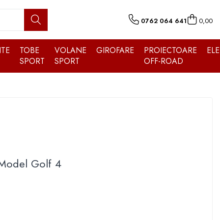
0762 064 641
0,00
TE
TOBE
VOLANE
GIROFARE
PROIECTOARE
EL
SPORT
SPORT
OFF-ROAD
 Model Golf 4