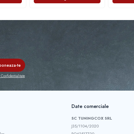
 Confidentialitate
Date comerciale
SC TUNINGCOX SRL
J35/1104/2020
lor
RO42517720