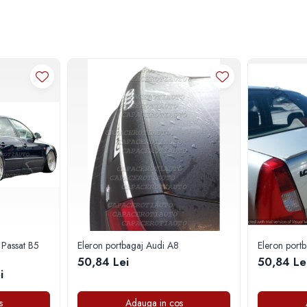
 Passat B5
Eleron portbagaj Audi A8
Eleron port
50,84 Lei
50,84 Le
i
s
Adauga in cos