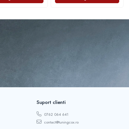
Suport clienti
0762 064 641
contact@tuningcox.ro