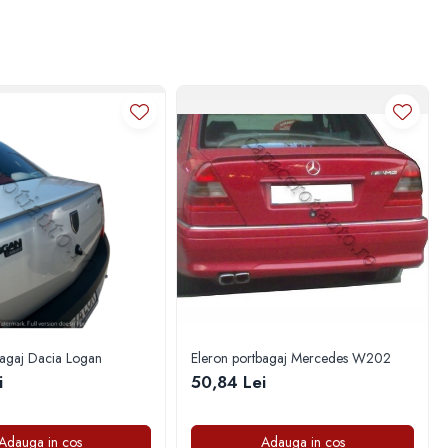
bagaj Dacia Logan
Eleron portbagaj Mercedes W202
i
50,84 Lei
Adauga in cos
Adauga in cos