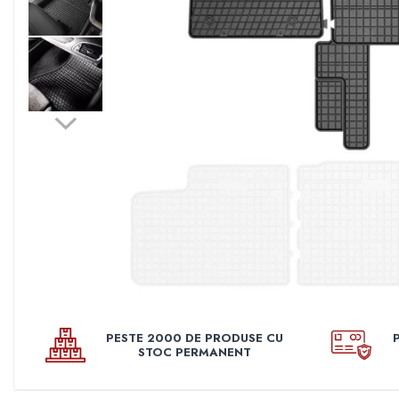
Pleoape
Pleoape ABS
Pleoape Fibra
Prezoane antifurt
Prize de aer
Stergatoare
Suporti numere
Suspensi auto
Accesorii interior
Butuci volan
Centuri
Cotiere
PESTE 2000 DE PRODUSE CU
Diverse accesorii interior
STOC PERMANENT
Huse Volan