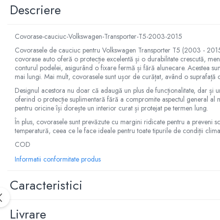
Manson schimbator
Descriere
Masute de bord
Schimbatoare
Covorase-cauciuc-Volkswagen-Transporter-T5-2003-2015
Scrumiera
Covorasele de cauciuc pentru Volkswagen Transporter T5 (2003 - 2015) sunt
covorase auto oferă o protecție excelentă și o durabilitate crescută, menținâ
Ventilator
conturul podelei, asigurând o fixare fermă și fără alunecare. Acestea sunt 
mai lungi. Mai mult, covorasele sunt ușor de curățat, având o suprafață c
Volane sport
Designul acestora nu doar că adaugă un plus de funcționalitate, dar și un
Accesorii remorca
oferind o protecție suplimentară fără a compromite aspectul general al ma
Adaptator remorca
pentru oricine își dorește un interior curat și protejat pe termen lung.
În plus, covorasele sunt prevăzute cu margini ridicate pentru a preveni scu
Cupla remorca
temperatură, ceea ce le face ideale pentru toate tipurile de condiții clima
Gabarite
COD
Stopuri remorca
Informatii conformitate produs
Stop remorca bec
Caracteristici
Aeroterma auto
Bare transversale
Capace janta aliaj
Livrare