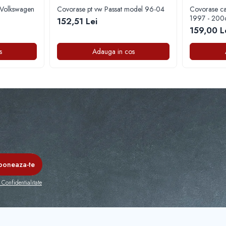
 Volkswagen
Covorase pt vw Passat model 96-04
Covorase ca
1997 - 200
152,51 Lei
159,00 L
s
Adauga in cos
 Confidentialitate