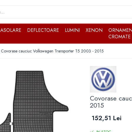
RASOLARE
DEFLECTOARE
LUMINI
XENON
ORNAMEN
CROMATE
Covorase cauciuc Volkswagen Transporter T5 2003 - 2015
Covorase cauc
2015
152,51 Lei
IN STOC