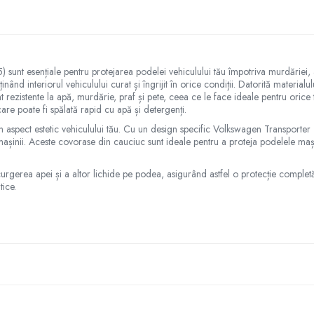
 esențiale pentru protejarea podelei vehiculului tău împotriva murdăriei, apei
nd interiorul vehiculului curat și îngrijit în orice condiții. Datorită materialulu
rezistente la apă, murdărie, praf și pete, ceea ce le face ideale pentru orice ti
are poate fi spălată rapid cu apă și detergenți.
 aspect estetic vehiculului tău. Cu un design specific Volkswagen Transporter T
șinii. Aceste covorase din cauciuc sunt ideale pentru a proteja podelele mașin
rgerea apei și a altor lichide pe podea, asigurând astfel o protecție completă a
tice.