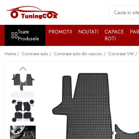
Toate Produsele
Toate
PROMOTII
NOUTATI
CAPACE
PA
Accesorii exterior
Produsele
ROTI
Accesorii auto cromate
Accesorii auto inox
Home /
Covorase auto /
Covorase auto din cauciuc /
Covorase VW /
Angel Eyes
Antene auto
Aparatori noroi
Aparatori noroi
Bara spate
Bullbar
Girofare auto
Grile
Oglinzi