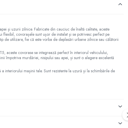
 și uzurii zilnice. Fabricate din cauciuc de înaltă calitate, aceste
i flexibil, covorașele sunt ușor de instalat și se potrivesc perfect pe
p de utilizare, fie că este vorba de deplasări urbane zilnice sau călătorii
5, aceste covorase se integrează perfect în interiorul vehiculului,
ii împotriva murdăriei, nisipului sau apei, și sunt o alegere excelentă
 interiorului mașinii tale. Sunt rezistente la uzură și la schimbările de