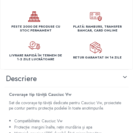
Capace r14 Nissan
Capace r14 Opel
Capace r14 Seat
PESTE 2000 DE PRODUSE CU
PLATĂ: RAMBURS, TRANSFER
Capace r14 Skoda
STOC PERMANENT
BANCAR, CARD ONLINE
Capace r14 Toyota
Capace r14 Volvo
Capace r14 VW
LIVRARE RAPIDĂ ÎN TERMEN DE
RETUR GARANTAT IN 14 ZILE
Capace roti marimea 15'
1-2 ZILE LUCRĂTOARE
Capace r15 Alfa Romeo
Descriere
Capace r15 Audi
Capace r15 BMW
Capace r15 Chevrolet
Covorașe tip tăviță Cauciuc Vw
Capace r15 Citroen
Set de covorașe tip tăviță dedicate pentru Cauciuc Vw, proiectate
Capace r15 Dacia
pe contur pentru protecția podelei în toate anotimpurile.
Capace r15 Daewo
Compatibilitate: Cauciuc Vw
Capace r15 Ford
Protecție: margini înalte, rețin murdăria și apa
Capace r15 Hyundai