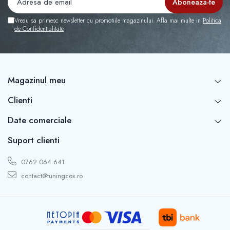
Capace r16 Toyota
Capace r16 Volvo
Vreau sa primesc newsletter cu promotiile magazinului. Afla mai multe in
Politica
de Confidentialitate
Capace r16 VW
Capace roti marimea 12'
Magazinul meu
Clienti
Date comerciale
Suport clienti
0762 064 641
contact@tuningcox.ro