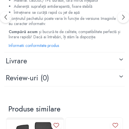
Material: cauciuc/TPE durabil, fără miros înțepător
Capace r15 Kia
Aderență: suprafață antiderapantă, fixare stabilă
Capace r15 Mazda
Întreținere: se curăță rapid cu jet de apă
Conținutul pachetului poate varia în funcție de versiune. Imaginile
Capace r15 Mercedes-Benz
au caracter informativ.
Capace r15 Mitsubishi
Cumpără acum
și bucură-te de calitate, compatibilitate perfectă și
Capace r15 Nissan
livrare rapidă! Dacă ai întrebări, îți stăm la dispoziție.
Capace r15 Opel
Informatii conformitate produs
Capace r15 Peugeot
Capace r15 Seat
Livrare
Capace r15 Skoda
Capace r15 Suv 4x4
Review-uri
(0)
Capace r15 Toyota
Capace r15 Volvo
Capace r15 VW
Capace roti marimea 16'
Produse similare
Capace r16 Alfa Romeo
Capace r16 Audi
Capace r16 BMW