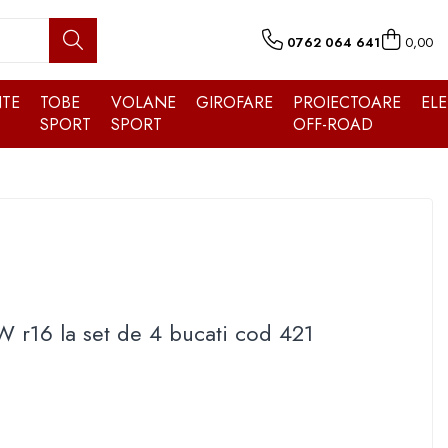
0762 064 641
0,00
TE
TOBE
VOLANE
GIROFARE
PROIECTOARE
EL
SPORT
SPORT
OFF-ROAD
 r16 la set de 4 bucati cod 421