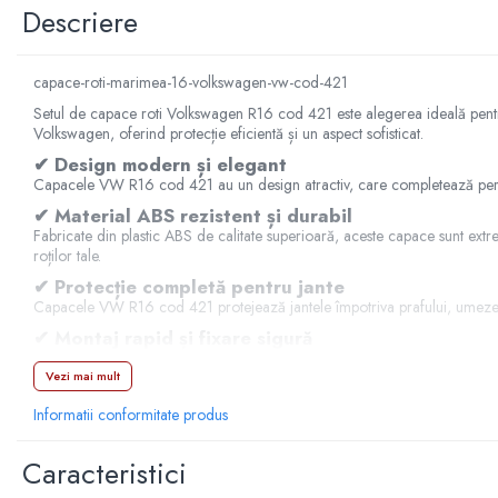
Manson schimbator
Descriere
Masute de bord
Schimbatoare
capace-roti-marimea-16-volkswagen-vw-cod-421
Scrumiera
Setul de capace roti Volkswagen R16 cod 421 este alegerea ideală pentru p
Volkswagen, oferind protecție eficientă și un aspect sofisticat.
Ventilator
✔ Design modern și elegant
Volane sport
Capacele VW R16 cod 421 au un design atractiv, care completează perfect s
✔ Material ABS rezistent și durabil
Accesorii remorca
Fabricate din plastic ABS de calitate superioară, aceste capace sunt extr
Adaptator remorca
roților tale.
Cupla remorca
✔ Protecție completă pentru jante
Capacele VW R16 cod 421 protejează jantele împotriva prafului, umezelii
Gabarite
✔ Montaj rapid și fixare sigură
Stopuri remorca
Se montează rapid și ușor, fără a necesita unelte speciale. Sistemul de 
Vezi mai mult
Stop remorca bec
✔ Set complet pentru un look uniform
Setul de capace roti VW R16 cod 421 include 4 capace, oferind un aspect u
Aeroterma auto
Informatii conformitate produs
Avantajele capacelor roti 
Bare transversale
Caracteristici
Capace janta aliaj