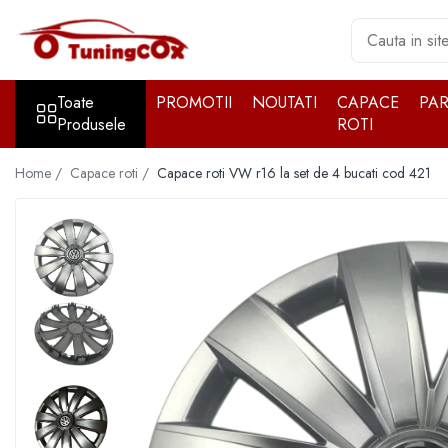
Toate Produsele
Toate
PROMOTII
NOUTATI
CAPACE
PA
Accesorii exterior
Produsele
ROTI
Accesorii auto cromate
Accesorii auto inox
Home /
Capace roti /
Capace roti VW r16 la set de 4 bucati cod 421
Angel Eyes
Antene auto
Aparatori noroi
Aparatori noroi
Bara spate
Bullbar
Girofare auto
Grile
Oglinzi