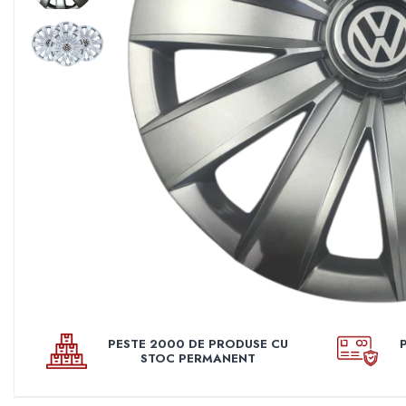
Pleoape
Pleoape ABS
Pleoape Fibra
Prezoane antifurt
Prize de aer
Stergatoare
Suporti numere
Suspensi auto
Accesorii interior
Butuci volan
Centuri
Cotiere
PESTE 2000 DE PRODUSE CU
Diverse accesorii interior
STOC PERMANENT
Huse Volan