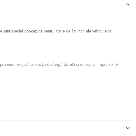
e sunt special concepute pentru roțile de 16 inch ale vehiculelor
.
ul premium asigură protecție de lungă durată și un aspect impecabil al
ersului.
od 421: