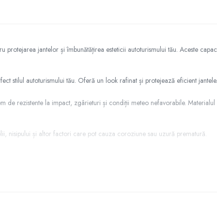
rotejarea jantelor și îmbunătățirea esteticii autoturismului tău. Aceste capac
tilul autoturismului tău. Oferă un look rafinat și protejează eficient jantele
em de rezistente la impact, zgârieturi și condiții meteo nefavorabile. Material
, nisipului și altor factori care pot cauza coroziune sau uzură prematură.
prindere asigură o fixare fermă, prevenind desprinderea accidentală în timpul m
niform și îngrijit pe toate roțile autoturismului tău.
Volkswagen R16 set 4 bucăți c