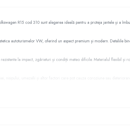
Volkswagen R15 cod 310 sunt alegerea ideală pentru a proteja jantele și a îmbun
ca autoturismelor VW, oferind un aspect premium și modern. Detaliile bine luc
ezistente la impact, zgârieturi și condiții meteo dificile. Materialul flexibil ș
nisipului, umezelii și altor factori care pot cauza coroziune sau deteriorare.
pid, fără a necesita unelte speciale. Designul lor permite o fixare fermă, prev
ate cu jante de 15 inch, inclusiv Volkswagen Golf, Passat, Jetta, Bora, Polo ș
Volkswagen R15 cod 310: