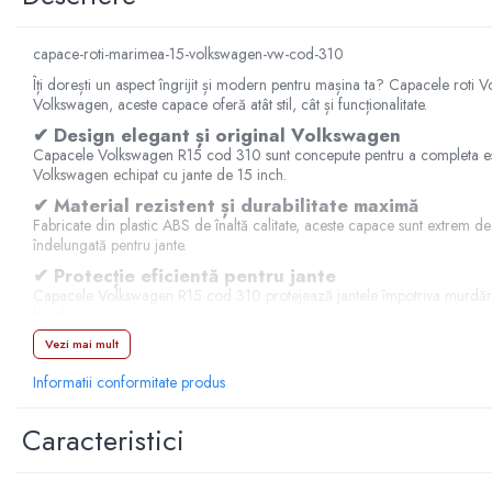
Manson schimbator
Masute de bord
capace-roti-marimea-15-volkswagen-vw-cod-310
Schimbatoare
Îți dorești un aspect îngrijit și modern pentru mașina ta? Capacele roti 
Volkswagen, aceste capace oferă atât stil, cât și funcționalitate.
Scrumiera
✔ Design elegant și original Volkswagen
Ventilator
Capacele Volkswagen R15 cod 310 sunt concepute pentru a completa esteti
Volkswagen echipat cu jante de 15 inch.
Volane sport
✔ Material rezistent și durabilitate maximă
Accesorii remorca
Fabricate din plastic ABS de înaltă calitate, aceste capace sunt extrem de r
Adaptator remorca
îndelungată pentru jante.
✔ Protecție eficientă pentru jante
Cupla remorca
Capacele Volkswagen R15 cod 310 protejează jantele împotriva murdăriei, 
Gabarite
borduri.
Stopuri remorca
✔ Montaj rapid și fixare sigură
Vezi mai mult
Datorită sistemului de prindere eficient, capacele se montează ușor și ra
Stop remorca bec
Informatii conformitate produs
✔ Compatibilitate extinsă
Aeroterma auto
Aceste capace sunt compatibile cu majoritatea modelelor Volkswagen echip
Caracteristici
Bare transversale
Avantajele capacelor roti 
Capace janta aliaj