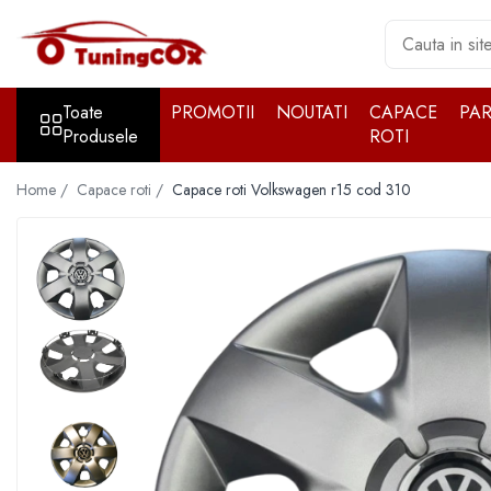
Toate Produsele
Toate
PROMOTII
NOUTATI
CAPACE
PA
Accesorii exterior
Produsele
ROTI
Accesorii auto cromate
Accesorii auto inox
Home /
Capace roti /
Capace roti Volkswagen r15 cod 310
Angel Eyes
Antene auto
Aparatori noroi
Aparatori noroi
Bara spate
Bullbar
Girofare auto
Grile
Oglinzi