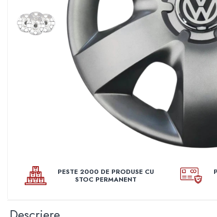
Pleoape
Pleoape ABS
Pleoape Fibra
Prezoane antifurt
Prize de aer
Stergatoare
Suporti numere
Suspensi auto
Accesorii interior
Butuci volan
Centuri
PESTE 2000 DE PRODUSE CU
Cotiere
STOC PERMANENT
Diverse accesorii interior
Huse Volan
Descriere