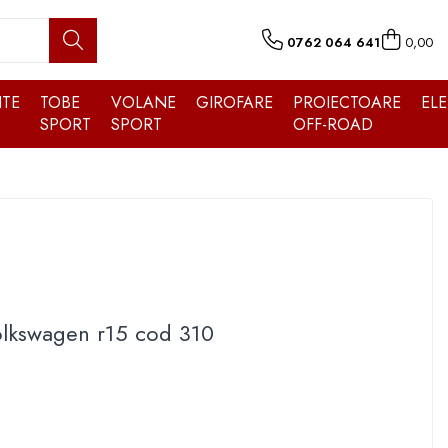
0762 064 641
0,00
TE
TOBE
VOLANE
GIROFARE
PROIECTOARE
EL
SPORT
SPORT
OFF-ROAD
olkswagen r15 cod 310