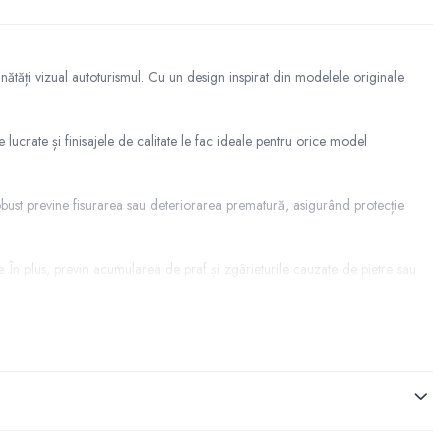
ătăți vizual autoturismul. Cu un design inspirat din modelele originale
rate și finisajele de calitate le fac ideale pentru orice model
i robust previne fisurarea sau deteriorarea prematură, asigurând protecție
 În plus, previn acumularea de praf și zgârieturile cauzate de pietre sau
enind desprinderea accidentală în timpul mersului.
i altele.