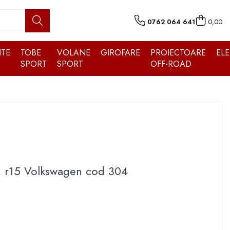
0762 064 641
0,00
TE
TOBE
VOLANE
GIROFARE
PROIECTOARE
EL
SPORT
SPORT
OFF-ROAD
i r15 Volkswagen cod 304