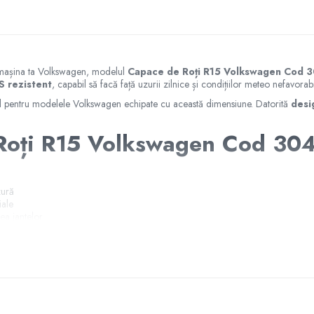
u mașina ta Volkswagen, modelul
Capace de Roți R15 Volkswagen Cod 
S rezistent
, capabil să facă față uzurii zilnice și condițiilor meteo nefavorabi
eal pentru modelele Volkswagen echipate cu această dimensiune. Datorită
desi
 Roți R15 Volkswagen Cod 304
zură
iale
ea jantelor
elele Volkswagen
plimentară
împotriva factorilor externi care pot deteriora jantele. Montajul est
șina ta Volkswagen,
acest model este soluția ideală
. Comandă acum și b