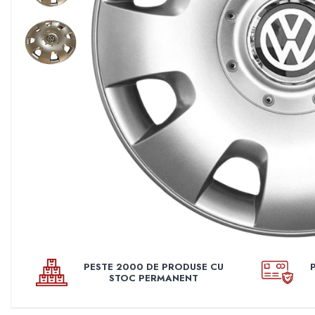
Pleoape
Pleoape ABS
Pleoape Fibra
Prezoane antifurt
Prize de aer
Stergatoare
Suporti numere
Suspensi auto
Accesorii interior
Butuci volan
Centuri
Cotiere
PESTE 2000 DE PRODUSE CU
Diverse accesorii interior
STOC PERMANENT
Huse Volan