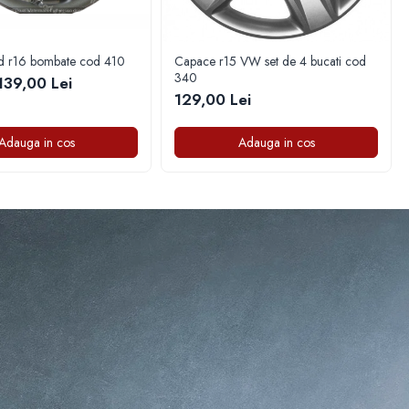
d r16 bombate cod 410
Capace r15 VW set de 4 bucati cod
340
139,00 Lei
129,00 Lei
Adauga in cos
Adauga in cos