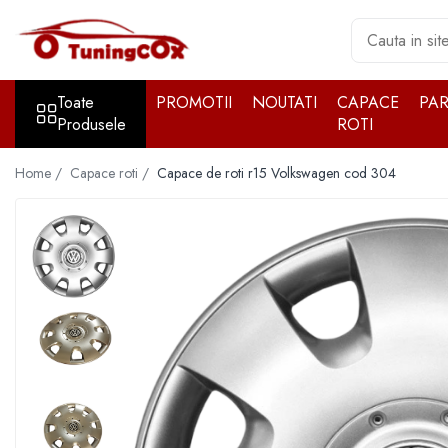
Toate Produsele
Toate
PROMOTII
NOUTATI
CAPACE
PA
Accesorii exterior
Produsele
ROTI
Accesorii auto cromate
Accesorii auto inox
Home /
Capace roti /
Capace de roti r15 Volkswagen cod 304
Angel Eyes
Antene auto
Aparatori noroi
Aparatori noroi
Bara spate
Bullbar
Girofare auto
Grile
Oglinzi