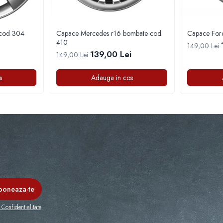
 cod 304
Capace Mercedes r16 bombate cod
Capace For
410
149,00 Lei
139,00 Lei
149,00 Lei
s
Adauga in cos
 Confidentialitate