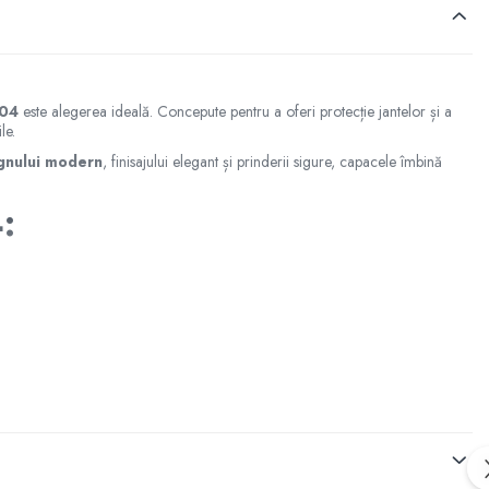
304
este alegerea ideală. Concepute pentru a oferi protecție jantelor și a
le.
gnului modern
, finisajului elegant și prinderii sigure, capacele îmbină
:
e extrem de simplu și rapid, datorită sistemului de prindere sigur, care le
ucură-te de un produs de
calitate premium
, cu livrare rapidă în toată