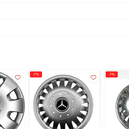
-7%
-7%