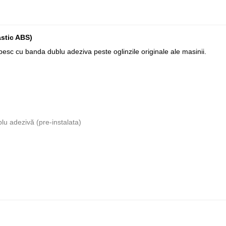
astic ABS)
pesc cu banda dublu adeziva peste oglinzile originale ale masinii.
lu adezivă (pre-instalata)