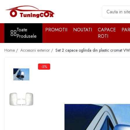
Toate Produsele
Toate
PROMOTII
NOUTATI
CAPACE
PA
Accesorii exterior
Produsele
ROTI
Accesorii auto cromate
Accesorii auto inox
Home /
Accesorii exterior /
Set 2 capace oglinda din plastic cromat V
Angel Eyes
Antene auto
-5%
Aparatori noroi
Aparatori noroi
Bara spate
Bullbar
Girofare auto
Grile
Oglinzi