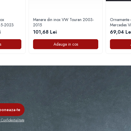
nox
Manere din inox VW Touran 2003-
Ornamente d
15-2023
2015
Mercedes V
i
101,68 Lei
69,04 Le
s
Adauga in cos
 Confidentialitate