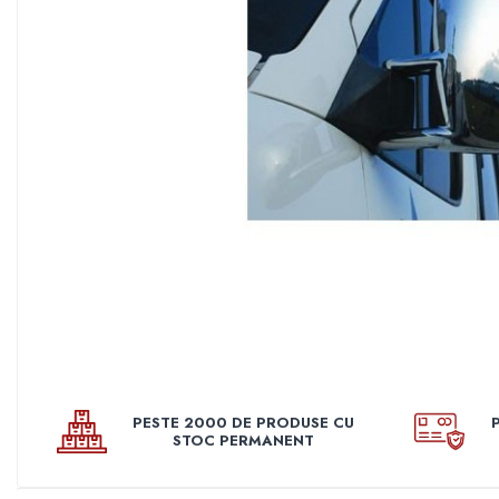
Pleoape
Pleoape ABS
Pleoape Fibra
Prezoane antifurt
Prize de aer
Stergatoare
Suporti numere
Suspensi auto
Accesorii interior
Butuci volan
Centuri
Cotiere
PESTE 2000 DE PRODUSE CU
Diverse accesorii interior
STOC PERMANENT
Huse Volan