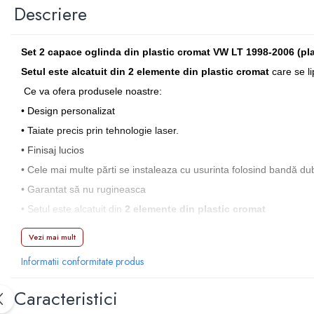
Manson schimbator
Descriere
Masute de bord
Schimbatoare
Set 2 capace oglinda din plastic cromat VW LT 1998-2006 (pl
Scrumiera
Setul este alcatuit din 2 elemente din plastic cromat
care se li
Ventilator
Ce va ofera produsele noastre:
• Design personalizat
Volane sport
• Taiate precis prin tehnologie laser.
Accesorii remorca
• Finisaj lucios
Adaptator remorca
• Cele mai multe părti se instaleaza cu usurinta folosind bandă dub
Cupla remorca
• Garantat să nu rugineasca
Gabarite
• Setul este alcatuit din
2 elemente din plastic cromat
Stopuri remorca
Caracteristici:
Vezi mai mult
Stop remorca bec
An de fabricatie: 1998-2005
Aeroterma auto
Informatii conformitate produs
Marca:
Volkswagen
Bare transversale
Greutate produs: 1kg
Caracteristici
Capace janta aliaj
Model:
LT