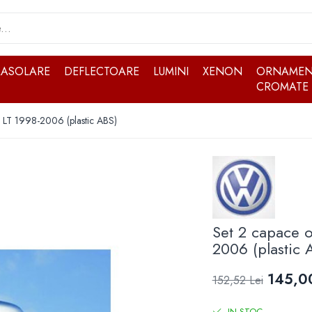
RASOLARE
DEFLECTOARE
LUMINI
XENON
ORNAMEN
CROMATE
W LT 1998-2006 (plastic ABS)
Set 2 capace o
2006 (plastic 
145,00
152,52 Lei
IN STOC