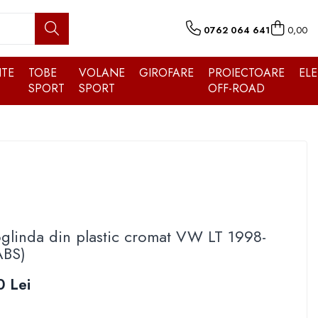
0762 064 641
0,00
TE
TOBE
VOLANE
GIROFARE
PROIECTOARE
EL
SPORT
SPORT
OFF-ROAD
glinda din plastic cromat VW LT 1998-
ABS)
 Lei