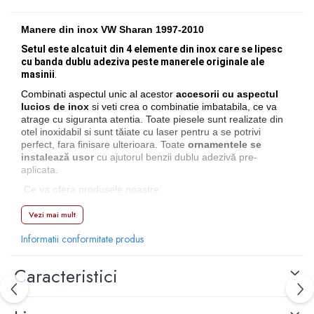
Capace r14 Nissan
Capace r14 Opel
Manere din inox VW Sharan 1997-2010
Capace r14 Seat
Setul este alcatuit din 4 elemente din inox care se lipesc
cu banda dublu adeziva peste manerele originale ale
Capace r14 Skoda
masinii
.
Capace r14 Toyota
Combinati aspectul unic al acestor
accesorii cu aspectul
Capace r14 Volvo
lucios de inox
si veti crea o combinatie imbatabila, ce va
atrage cu siguranta atentia. Toate piesele sunt realizate din
Capace r14 VW
otel inoxidabil si sunt tăiate cu laser pentru a se potrivi
Capace roti marimea 15'
perfect, fara finisare ulterioara. Toate
ornamentele se
instalează usor
cu ajutorul benzii dublu adezivă pre-
Capace r15 Alfa Romeo
aplicata.
Capace r15 Audi
Ce va ofera produsele noastre:
Capace r15 BMW
• Design personalizat
Vezi mai mult
Capace r15 Chevrolet
• Taiate precis prin tehnologie laser
Capace r15 Citroen
Informatii conformitate produs
• Finisaj lucios
Capace r15 Dacia
• Fabricat din cel mai bun otel inoxidabil
Caracteristici
Capace r15 Daewo
• Cele mai multe părti se instaleaza cu usurinta folosind
Capace r15 Ford
bandă dublu adezivă (pre-instalata)
Capace r15 Hyundai