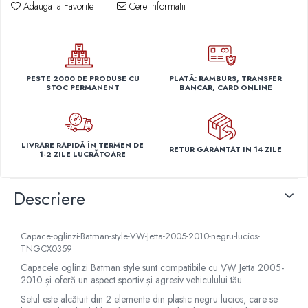
Adauga la Favorite
Cere informatii
Capace r14 Nissan
Capace r14 Opel
Capace r14 Seat
Capace r14 Skoda
PESTE 2000 DE PRODUSE CU
PLATĂ: RAMBURS, TRANSFER
Capace r14 Toyota
STOC PERMANENT
BANCAR, CARD ONLINE
Capace r14 Volvo
Capace r14 VW
Capace roti marimea 15'
LIVRARE RAPIDĂ ÎN TERMEN DE
RETUR GARANTAT IN 14 ZILE
1-2 ZILE LUCRĂTOARE
Capace r15 Alfa Romeo
Capace r15 Audi
Descriere
Capace r15 BMW
Capace r15 Chevrolet
Capace r15 Citroen
Capace-oglinzi-Batman-style-VW-Jetta-2005-2010-negru-lucios-
Capace r15 Dacia
TNGCX0359
Capace r15 Daewo
Capacele oglinzi Batman style sunt compatibile cu VW Jetta 2005-
2010 și oferă un aspect sportiv și agresiv vehiculului tău.
Capace r15 Ford
Setul este alcătuit din 2 elemente din plastic negru lucios, care se
Capace r15 Hyundai