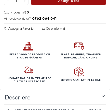
Adauga in cos
Capace r14 Nissan
Capace r14 Opel
Cod Produs:
a80
Capace r14 Seat
Ai nevoie de ajutor?
0762 064 641
Capace r14 Skoda
Adauga la Favorite
Cere informatii
Capace r14 Toyota
Capace r14 Volvo
Capace r14 VW
Capace roti marimea 15'
PESTE 2000 DE PRODUSE CU
PLATĂ: RAMBURS, TRANSFER
Capace r15 Alfa Romeo
STOC PERMANENT
BANCAR, CARD ONLINE
Capace r15 Audi
Capace r15 BMW
Capace r15 Chevrolet
LIVRARE RAPIDĂ ÎN TERMEN DE
RETUR GARANTAT IN 14 ZILE
1-2 ZILE LUCRĂTOARE
Capace r15 Citroen
Capace r15 Dacia
Capace r15 Daewo
Descriere
Capace r15 Ford
Capace r15 Hyundai