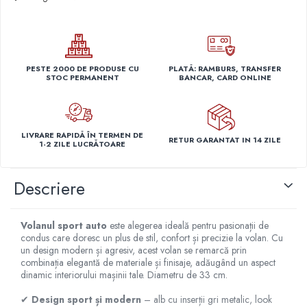
Capace r14 Nissan
Capace r14 Opel
Capace r14 Seat
Capace r14 Skoda
PESTE 2000 DE PRODUSE CU
PLATĂ: RAMBURS, TRANSFER
STOC PERMANENT
BANCAR, CARD ONLINE
Capace r14 Toyota
Capace r14 Volvo
Capace r14 VW
LIVRARE RAPIDĂ ÎN TERMEN DE
Capace roti marimea 15'
RETUR GARANTAT IN 14 ZILE
1-2 ZILE LUCRĂTOARE
Capace r15 Alfa Romeo
Capace r15 Audi
Descriere
Capace r15 BMW
Capace r15 Chevrolet
Volanul sport auto
este alegerea ideală pentru pasionații de
Capace r15 Citroen
condus care doresc un plus de stil, confort și precizie la volan. Cu
Capace r15 Dacia
un design modern și agresiv, acest volan se remarcă prin
combinația elegantă de materiale și finisaje, adăugând un aspect
Capace r15 Daewo
dinamic interiorului mașinii tale. Diametru de 33 cm.
Capace r15 Ford
✔
Design sport și modern
– alb cu inserții gri metalic, look
Capace r15 Hyundai