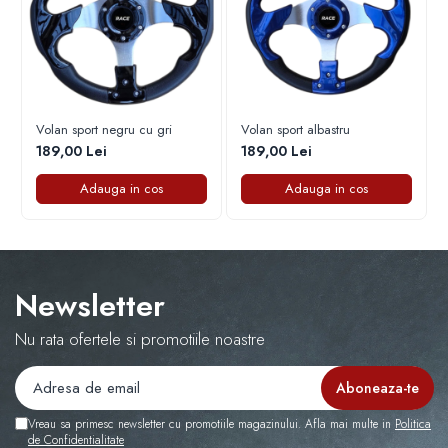
Capace r16 Toyota
Capace r16 Volvo
Capace r16 VW
Capace roti marimea 12'
Volan sport negru cu gri
Volan sport albastru
189,00 Lei
189,00 Lei
Adauga in cos
Adauga in cos
Newsletter
Nu rata ofertele si promotiile noastre
Vreau sa primesc newsletter cu promotiile magazinului. Afla mai multe in
Politica
de Confidentialitate