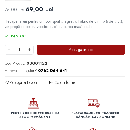
Capace r14 Nissan
69,00 Lei
75,00 Lei
Capace r14 Opel
Capace r14 Seat
Pleoape faruri pentru un look sport și agresiv. Fabricate din fibră de sticlă,
vin pregătite pentru vopsire după culoarea mașinii tale.
Capace r14 Skoda
Capace r14 Toyota
IN STOC
Capace r14 Volvo
Adauga in cos
Capace r14 VW
Capace roti marimea 15'
Cod Produs:
00001122
Capace r15 Alfa Romeo
Ai nevoie de ajutor?
0762 064 641
Capace r15 Audi
Capace r15 BMW
Adauga la Favorite
Cere informatii
Capace r15 Chevrolet
Capace r15 Citroen
Capace r15 Dacia
Capace r15 Daewo
PESTE 2000 DE PRODUSE CU
PLATĂ: RAMBURS, TRANSFER
STOC PERMANENT
BANCAR, CARD ONLINE
Capace r15 Ford
Capace r15 Hyundai