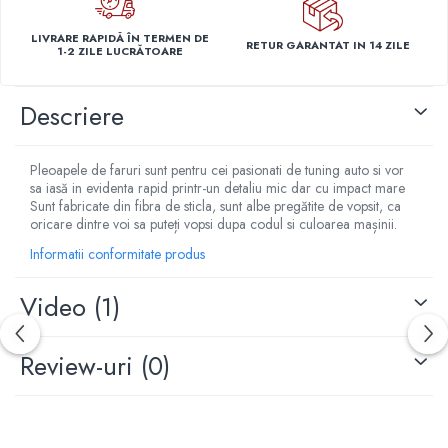
Capace r15 Kia
LIVRARE RAPIDĂ ÎN TERMEN DE
Capace r15 Mazda
RETUR GARANTAT IN 14 ZILE
1-2 ZILE LUCRĂTOARE
Capace r15 Mercedes-Benz
Capace r15 Mitsubishi
Descriere
Capace r15 Nissan
Capace r15 Opel
Pleoapele de faruri sunt pentru cei pasionati de tuning auto si vor
Capace r15 Peugeot
sa iasă in evidenta rapid printr-un detaliu mic dar cu impact mare
Capace r15 Seat
Sunt fabricate din fibra de sticla, sunt albe pregătite de vopsit, ca
oricare dintre voi sa puteți vopsi dupa codul si culoarea mașinii.
Capace r15 Skoda
Capace r15 Suv 4x4
Informatii conformitate produs
Capace r15 Toyota
Video
(1)
Capace r15 Volvo
Capace r15 VW
Capace roti marimea 16'
Review-uri
(0)
Capace r16 Alfa Romeo
Capace r16 Audi
Capace r16 BMW