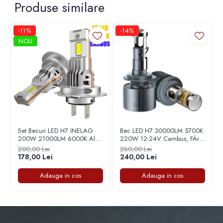
Produse similare
Capace r16 Toyota
Capace r16 Volvo
Capace r16 VW
-11%
-14%
NOU
Capace roti marimea 12'
Set Becuri LED H7 INELAG
Bec LED H7 30000LM 5700K
200W 21000LM 6000K Alb
220W 12-24V Cambus, FÄrÄ
Rece cu Ventilator 12V
Eroare de Bec Ars
200,00 Lei
280,00 Lei
178,00 Lei
240,00 Lei
Adauga in cos
Adauga in cos