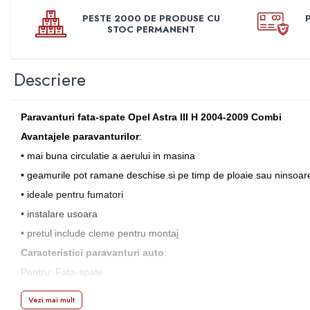
Manson schimbator
PESTE 2000 DE PRODUSE CU
Masute de bord
STOC PERMANENT
Schimbatoare
Scrumiera
Descriere
Ventilator
Volane sport
Paravanturi fata-spate Opel Astra III H 2004-2009 Combi
Accesorii remorca
Avantajele paravanturilor
:
Adaptator remorca
• mai buna circulatie a aerului in masina
Cupla remorca
• geamurile pot ramane deschise si pe timp de ploaie sau ninsoar
Gabarite
• ideale pentru fumatori
• instalare usoara
Stopuri remorca
• pretul include cleme pentru montaj
Stop remorca bec
Caracteristici paravanturi auto
:
Aeroterma auto
Pentru: Fata-spate
Bare transversale
Capace janta aliaj
Mod de instalare: In chederul portierei cu cleme de tip U
Vezi mai mult