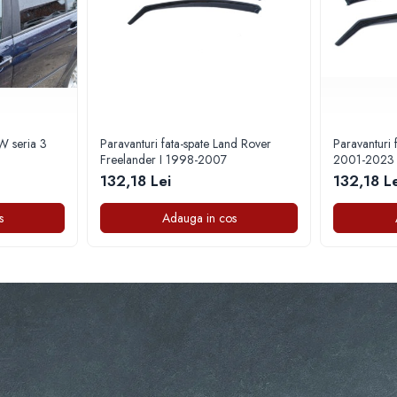
W seria 3
Paravanturi fata-spate Land Rover
Paravanturi f
Freelander I 1998-2007
2001-2023
132,18 Lei
132,18 Le
s
Adauga in cos