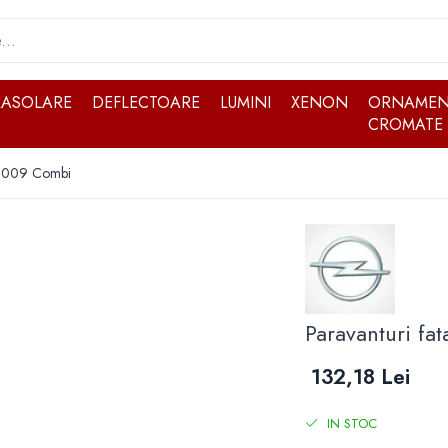
RASOLARE
DEFLECTOARE
LUMINI
XENON
ORNAMEN
CROMATE
4-2009 Combi
Paravanturi fa
132,18 Lei
IN STOC