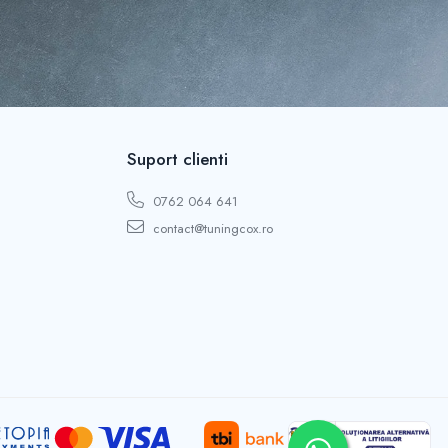
Suport clienti
0762 064 641
contact@tuningcox.ro