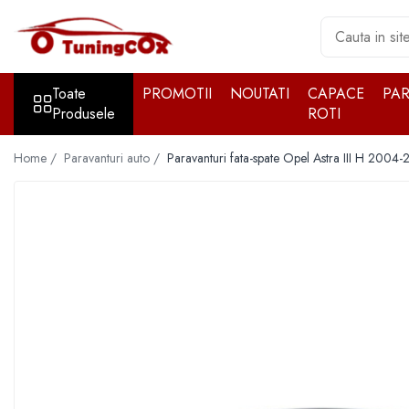
Toate Produsele
Toate
PROMOTII
NOUTATI
CAPACE
PA
Accesorii exterior
Produsele
ROTI
Accesorii auto cromate
Accesorii auto inox
Home /
Paravanturi auto /
Paravanturi fata-spate Opel Astra III H 200
Angel Eyes
Antene auto
Aparatori noroi
Aparatori noroi
Bara spate
Bullbar
Girofare auto
Grile
Oglinzi