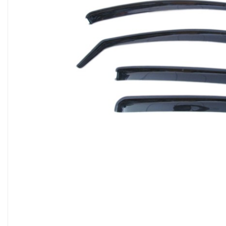
Pleoape
Pleoape ABS
Pleoape Fibra
Prezoane antifurt
Prize de aer
Stergatoare
Suporti numere
Suspensi auto
Accesorii interior
Butuci volan
Centuri
Cotiere
Diverse accesorii interior
Huse Volan