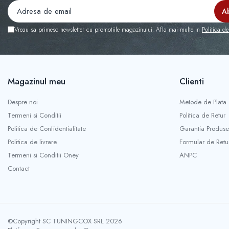
Capace r13 Nissan
Capace r13 Opel
Vreau sa primesc newsletter cu promotiile magazinului. Afla mai multe in
Politica de
Capace r13 Peugeot
Capace r13 Seat
Capace r13 Skoda
Capace r13 Suzuki
Magazinul meu
Clienti
Capace r13 Toyota
Despre noi
Metode de Plata
Capace r13 Volvo
Termeni si Conditii
Politica de Retur
Capace r13 VW
Politica de Confidentialitate
Garantia Produse
Capace roti marimea 14'
Politica de livrare
Formular de Retu
Capace r14 Audi
Termeni si Conditii Oney
ANPC
Capace r14 BMW
Contact
Capace r14 Chevrolet
Capace r14 Dacia
Capace r14 Ford
Capace r14 Hyundai
©Copyright SC TUNINGCOX SRL 2026
Capace r14 Kia