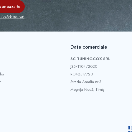
 Confidentialitate
Date comerciale
SC TUNINGCOX SRL
J35/1104/2020
lor
RO42517720
r
Strada Amalia nr.3
Moşniţa Nouă, Timiș