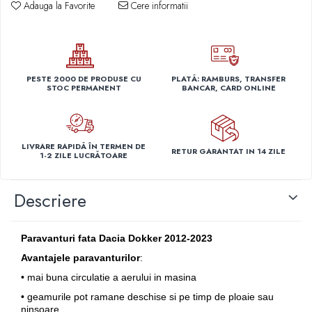
Adauga la Favorite
Cere informatii
Capace r14 Nissan
Capace r14 Opel
Capace r14 Seat
Capace r14 Skoda
PESTE 2000 DE PRODUSE CU
PLATĂ: RAMBURS, TRANSFER
Capace r14 Toyota
STOC PERMANENT
BANCAR, CARD ONLINE
Capace r14 Volvo
Capace r14 VW
Capace roti marimea 15'
LIVRARE RAPIDĂ ÎN TERMEN DE
RETUR GARANTAT IN 14 ZILE
1-2 ZILE LUCRĂTOARE
Capace r15 Alfa Romeo
Capace r15 Audi
Descriere
Capace r15 BMW
Capace r15 Chevrolet
Capace r15 Citroen
Paravanturi fata Dacia Dokker 2012-2023
Capace r15 Dacia
Avantajele paravanturilor
:
Capace r15 Daewo
• mai buna circulatie a aerului in masina
Capace r15 Ford
• geamurile pot ramane deschise si pe timp de ploaie sau
Capace r15 Hyundai
ninsoare