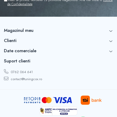
Capace r16 Toyota
de Confidentialitate
Capace r16 Volvo
Capace r16 VW
Capace roti marimea 12'
Magazinul meu
Clienti
Date comerciale
Suport clienti
0762 064 641
contact@tuningcox.ro