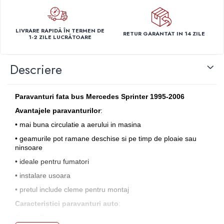
Capace r14 Nissan
Capace r14 Opel
LIVRARE RAPIDĂ ÎN TERMEN DE
RETUR GARANTAT IN 14 ZILE
Capace r14 Seat
1-2 ZILE LUCRĂTOARE
Capace r14 Skoda
Capace r14 Toyota
Descriere
Capace r14 Volvo
Capace r14 VW
Paravanturi fata bus Mercedes Sprinter 1995-2006
Capace roti marimea 15'
Avantajele paravanturilor
:
Capace r15 Alfa Romeo
• mai buna circulatie a aerului in masina
Capace r15 Audi
• geamurile pot ramane deschise si pe timp de ploaie sau
Capace r15 BMW
ninsoare
Capace r15 Chevrolet
• ideale pentru fumatori
Capace r15 Citroen
• instalare usoara
Capace r15 Dacia
• pretul include cleme pentru montaj
Capace r15 Daewo
Caracteristici paravanturi auto
:
Capace r15 Ford
Pentru: Fata
Capace r15 Hyundai