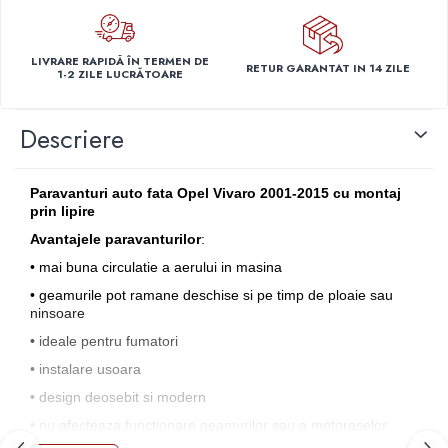
Capace r14 Nissan
Capace r14 Opel
LIVRARE RAPIDĂ ÎN TERMEN DE
RETUR GARANTAT IN 14 ZILE
Capace r14 Seat
1-2 ZILE LUCRĂTOARE
Capace r14 Skoda
Capace r14 Toyota
Descriere
Capace r14 Volvo
Capace r14 VW
Paravanturi auto fata Opel Vivaro 2001-2015 cu montaj
Capace roti marimea 15'
prin lipire
Capace r15 Alfa Romeo
Avantajele paravanturilor
:
Capace r15 Audi
• mai buna circulatie a aerului in masina
Capace r15 BMW
• geamurile pot ramane deschise si pe timp de ploaie sau
Capace r15 Chevrolet
ninsoare
Capace r15 Citroen
• ideale pentru fumatori
Capace r15 Dacia
• instalare usoara
Capace r15 Daewo
• design deosebit si modern
Capace r15 Ford
• n
u afecteaza functionare geamurilor sau a motoraselor
Capace r15 Hyundai
pentru ridicare geamurilor