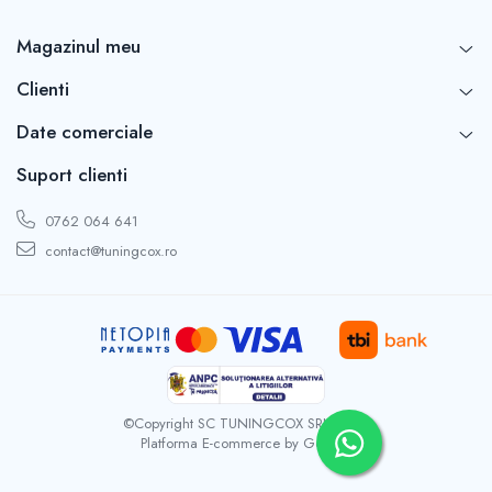
Capace r16 Toyota
Capace r16 Volvo
Magazinul meu
Capace r16 VW
Clienti
Capace roti marimea 12'
Date comerciale
Suport clienti
0762 064 641
contact@tuningcox.ro
©Copyright SC TUNINGCOX SRL 2026
Platforma E-commerce by Gomag