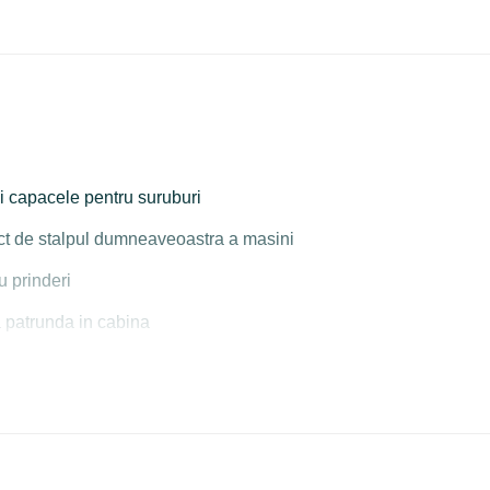
si capacele pentru suruburi
rect de stalpul dumneaveoastra a masini
u prinderi
a patrunda in cabina
 neagra luceaosa , opaca