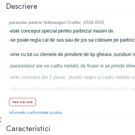
Manson schimbator
Descriere
Masute de bord
Schimbatoare
parasolar-parbriz-Volkswagen-Crafter -2018-2025
Scrumiera
-este conceput special pentru parbrizul masini dv
Ventilator
-se poate regla cat de sus sau de jos sa coboare pe parbriz
Volane sport
-vine cu tot cu clemele de prindere de tip gheara ,suruburi 
Accesorii remorca
Adaptator remorca
-parasolarul are un cadru metalic de fixare si se prinde di
Cupla remorca
-este conceput din 2 piese : plastic negru si cadru metalic c
Gabarite
-ofera un condus mai odihnitor inpiedicand razele solare s
Stopuri remorca
-
Parasolaru parbriz Volkswagen Crafter
este de culoare
Vezi mai mult
Stop remorca bec
Aeroterma auto
Informatii conformitate produs
Bare transversale
Caracteristici
Capace janta aliaj