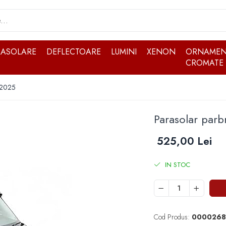
RASOLARE
DEFLECTOARE
LUMINI
XENON
ORNAMEN
CROMATE
-2025
Parasolar parb
525,00 Lei
IN STOC
Cod Produs:
0000268