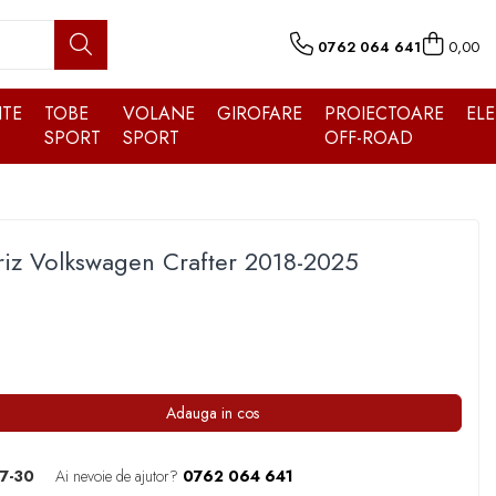
0762 064 641
0,00
TE
TOBE
VOLANE
GIROFARE
PROIECTOARE
EL
SPORT
SPORT
OFF-ROAD
riz Volkswagen Crafter 2018-2025
Adauga in cos
7-30
Ai nevoie de ajutor?
0762 064 641