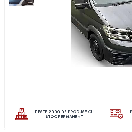
Pleoape
Pleoape ABS
Pleoape Fibra
Prezoane antifurt
Prize de aer
Stergatoare
Suporti numere
Suspensi auto
Accesorii interior
Butuci volan
Centuri
Cotiere
PESTE 2000 DE PRODUSE CU
Diverse accesorii interior
STOC PERMANENT
Huse Volan