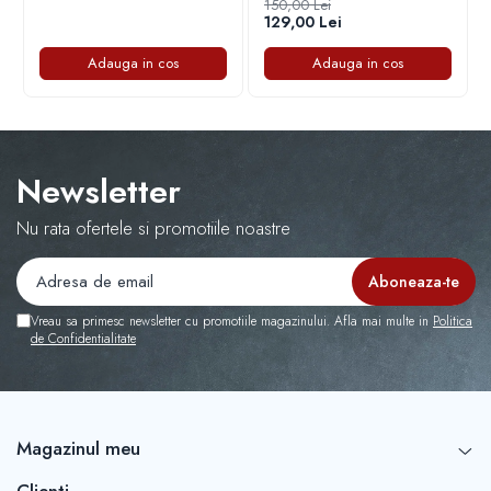
150,00 Lei
Capace r16 Toyota
129,00 Lei
Capace r16 Volvo
Adauga in cos
Adauga in cos
Capace r16 VW
Capace roti marimea 12'
Newsletter
Nu rata ofertele si promotiile noastre
Vreau sa primesc newsletter cu promotiile magazinului. Afla mai multe in
Politica
de Confidentialitate
Magazinul meu