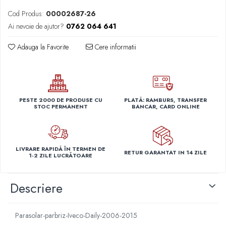
Capace r14 Nissan
Cod Produs:
00002687-26
Capace r14 Opel
Ai nevoie de ajutor?
0762 064 641
Capace r14 Seat
Adauga la Favorite
Cere informatii
Capace r14 Skoda
Capace r14 Toyota
Capace r14 Volvo
Capace r14 VW
Capace roti marimea 15'
PESTE 2000 DE PRODUSE CU
PLATĂ: RAMBURS, TRANSFER
STOC PERMANENT
BANCAR, CARD ONLINE
Capace r15 Alfa Romeo
Capace r15 Audi
Capace r15 BMW
LIVRARE RAPIDĂ ÎN TERMEN DE
RETUR GARANTAT IN 14 ZILE
Capace r15 Chevrolet
1-2 ZILE LUCRĂTOARE
Capace r15 Citroen
Capace r15 Dacia
Descriere
Capace r15 Daewo
Capace r15 Ford
Parasolar-parbriz-Iveco-Daily-2006-2015
Capace r15 Hyundai