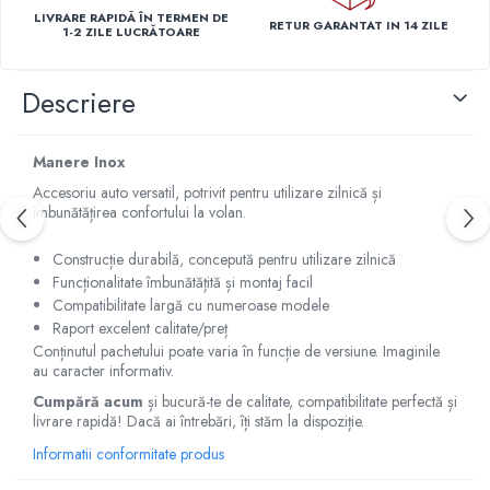
Capace r15 Kia
LIVRARE RAPIDĂ ÎN TERMEN DE
RETUR GARANTAT IN 14 ZILE
1-2 ZILE LUCRĂTOARE
Capace r15 Mazda
Capace r15 Mercedes-Benz
Descriere
Capace r15 Mitsubishi
Capace r15 Nissan
Capace r15 Opel
Manere Inox
Capace r15 Peugeot
Accesoriu auto versatil, potrivit pentru utilizare zilnică și
îmbunătățirea confortului la volan.
Capace r15 Seat
Capace r15 Skoda
Construcție durabilă, concepută pentru utilizare zilnică
Capace r15 Suv 4x4
Funcționalitate îmbunătățită și montaj facil
Capace r15 Toyota
Compatibilitate largă cu numeroase modele
Raport excelent calitate/preț
Capace r15 Volvo
Conținutul pachetului poate varia în funcție de versiune. Imaginile
Capace r15 VW
au caracter informativ.
Capace roti marimea 16'
Cumpără acum
și bucură-te de calitate, compatibilitate perfectă și
livrare rapidă! Dacă ai întrebări, îți stăm la dispoziție.
Capace r16 Alfa Romeo
Capace r16 Audi
Informatii conformitate produs
Capace r16 BMW