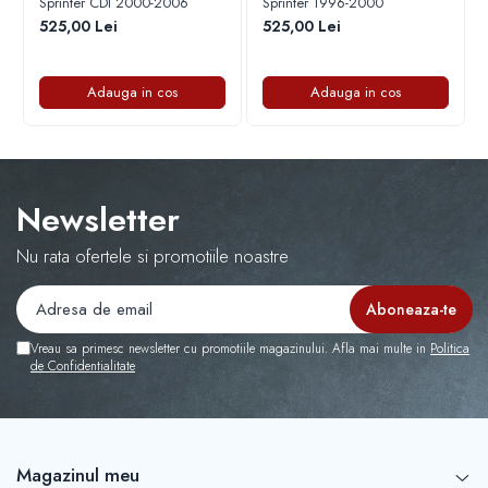
Sprinter CDI 2000-2006
Sprinter 1996-2000
Capace r16 Toyota
525,00 Lei
525,00 Lei
Capace r16 Volvo
Capace r16 VW
Adauga in cos
Adauga in cos
Capace roti marimea 12'
Newsletter
Nu rata ofertele si promotiile noastre
Vreau sa primesc newsletter cu promotiile magazinului. Afla mai multe in
Politica
de Confidentialitate
Magazinul meu