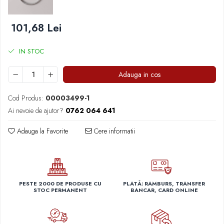
Capace r14 Nissan
Capace r14 Opel
101,68 Lei
Capace r14 Seat
Capace r14 Skoda
IN STOC
Capace r14 Toyota
Capace r14 Volvo
Adauga in cos
Capace r14 VW
Cod Produs:
00003499-1
Capace roti marimea 15'
Ai nevoie de ajutor?
0762 064 641
Capace r15 Alfa Romeo
Capace r15 Audi
Adauga la Favorite
Cere informatii
Capace r15 BMW
Capace r15 Chevrolet
Capace r15 Citroen
Capace r15 Dacia
PESTE 2000 DE PRODUSE CU
PLATĂ: RAMBURS, TRANSFER
STOC PERMANENT
BANCAR, CARD ONLINE
Capace r15 Daewo
Capace r15 Ford
Capace r15 Hyundai