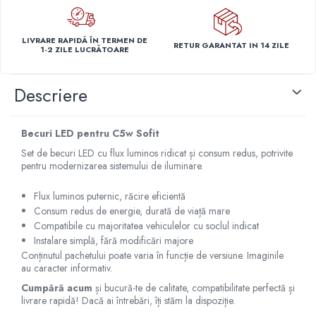
Capace r14 Nissan
Capace r14 Opel
LIVRARE RAPIDĂ ÎN TERMEN DE
RETUR GARANTAT IN 14 ZILE
Capace r14 Seat
1-2 ZILE LUCRĂTOARE
Capace r14 Skoda
Capace r14 Toyota
Descriere
Capace r14 Volvo
Capace r14 VW
Becuri LED pentru C5w Sofit
Capace roti marimea 15'
Set de becuri LED cu flux luminos ridicat și consum redus, potrivite
Capace r15 Alfa Romeo
pentru modernizarea sistemului de iluminare.
Capace r15 Audi
Flux luminos puternic, răcire eficientă
Capace r15 BMW
Consum redus de energie, durată de viață mare
Capace r15 Chevrolet
Compatibile cu majoritatea vehiculelor cu soclul indicat
Capace r15 Citroen
Instalare simplă, fără modificări majore
Capace r15 Dacia
Conținutul pachetului poate varia în funcție de versiune. Imaginile
au caracter informativ.
Capace r15 Daewo
Cumpără acum
și bucură-te de calitate, compatibilitate perfectă și
Capace r15 Ford
livrare rapidă! Dacă ai întrebări, îți stăm la dispoziție.
Capace r15 Hyundai