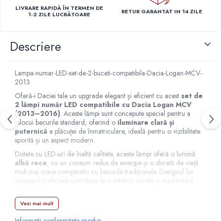
Capace r15 Kia
LIVRARE RAPIDĂ ÎN TERMEN DE
RETUR GARANTAT IN 14 ZILE
1-2 ZILE LUCRĂTOARE
Capace r15 Mazda
Capace r15 Mercedes-Benz
Descriere
Capace r15 Mitsubishi
Capace r15 Nissan
Capace r15 Opel
Lampa-numar-LED-set-de-2-bucati-compatibila-Dacia-Logan-MCV-
2013
Capace r15 Peugeot
Oferă-i Daciei tale un upgrade elegant și eficient cu acest
set de
Capace r15 Seat
2 lămpi număr LED compatibile cu Dacia Logan MCV
Capace r15 Skoda
(2013–2016)
. Aceste lămpi sunt concepute special pentru a
înlocui becurile standard, oferind o
iluminare clară și
Capace r15 Suv 4x4
puternică
a plăcuței de înmatriculare, ideală pentru o vizibilitate
Capace r15 Toyota
sporită și un aspect modern.
Capace r15 Volvo
Dotate cu LED-uri de înaltă calitate, aceste lămpi oferă o lumină
Capace r15 VW
albă rece
, cu un consum redus de energie și o durată de viață
mult mai mare comparativ cu becurile tradiționale. Designul lor
Capace roti marimea 16'
compact și eficient contribuie la o estetică curată și modernă a
vehiculului.
Capace r16 Alfa Romeo
Capace r16 Audi
Montajul este
plug & play
, adică se face rapid și fără intervenții
Vezi mai mult
asupra instalației electrice a mașinii. Lămpile sunt 100% compatibile
Capace r16 BMW
Informatii conformitate produs