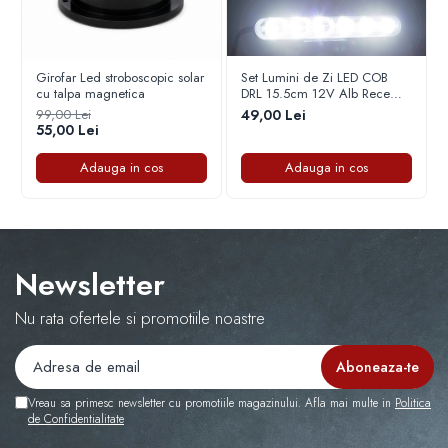
Capace r16 Toyota
Capace r16 Volvo
Capace r16 VW
Girofar Led stroboscopic solar
Set Lumini de Zi LED COB
Capace roti marimea 12'
cu talpa magnetica
DRL 15.5cm 12V Alb Rece
6000K Universal
99,00 Lei
49,00 Lei
55,00 Lei
Adauga in cos
Adauga in cos
Newsletter
Nu rata ofertele si promotiile noastre
Vreau sa primesc newsletter cu promotiile magazinului. Afla mai multe in
Politica
de Confidentialitate