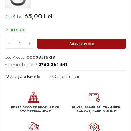
Capace r14 Nissan
Capace r14 Opel
65,00 Lei
71,18 Lei
Capace r14 Seat
Capace r14 Skoda
IN STOC
Capace r14 Toyota
Capace r14 Volvo
Adauga in cos
Capace r14 VW
Cod Produs:
00003516-28
Capace roti marimea 15'
Ai nevoie de ajutor?
0762 064 641
Capace r15 Alfa Romeo
Capace r15 Audi
Adauga la Favorite
Cere informatii
Capace r15 BMW
Capace r15 Chevrolet
Capace r15 Citroen
Capace r15 Dacia
PESTE 2000 DE PRODUSE CU
PLATĂ: RAMBURS, TRANSFER
STOC PERMANENT
BANCAR, CARD ONLINE
Capace r15 Daewo
Capace r15 Ford
Capace r15 Hyundai