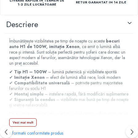
LIVRARE RAPIDĂ ÎN TERMEN DE
RETUR GARANTAT IN 14 ZILE
1-2 ZILE LUCRĂTOARE
Capace r14 Nissan
Capace r14 Opel
Descriere
Capace r14 Seat
Capace r14 Skoda
Capace r14 Toyota
Îmbunătățește vizibilitatea pe timp de noapte cu aceste
becuri
Capace r14 Volvo
auto H1 de 100W, imitație Xenon
, ce emit o lumină albă
rece și intensă. Sunt soluția perfectă pentru șoferii care doresc un
Capace r14 VW
aspect modern al farurilor, asemănător tehnologiei Xenon, dar la
Capace roti marimea 15'
un preț accesibil.
Capace r15 Alfa Romeo
✔
Tip H1 – 100W
– lumină puternică și vizibilitate sporită
✔
Imitație Xenon
– efect de lumină albă rece, look modern
Capace r15 Audi
✔
Compatibilitate universală
– potrivite pentru majoritatea
Capace r15 BMW
farurilor cu soclu H1
✔
Montaj simplu
– instalare rapidă, fără modificări suplimentare
Capace r15 Chevrolet
✔
Siguranță la condus
– vizibilitate mai bună pe timp de noapte
Capace r15 Citroen
și vreme nefavorabilă
Capace r15 Dacia
Un accesoriu auto practic și estetic, ideal pentru șoferii care vor să
adauge
siguranță și un plus de stil
farurilor mașinii.
Capace r15 Daewo
Vezi mai mult
Capace r15 Ford
Informatii conformitate produs
Capace r15 Hyundai