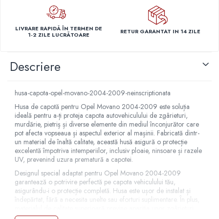
Capace r14 Nissan
Capace r14 Opel
LIVRARE RAPIDĂ ÎN TERMEN DE
RETUR GARANTAT IN 14 ZILE
Capace r14 Seat
1-2 ZILE LUCRĂTOARE
Capace r14 Skoda
Capace r14 Toyota
Descriere
Capace r14 Volvo
Capace r14 VW
husa-capota-opel-movano-2004-2009-neinscriptionata
Capace roti marimea 15'
Husa de capotă pentru Opel Movano 2004-2009 este soluția
Capace r15 Alfa Romeo
ideală pentru a-ți proteja capota autovehiculului de zgârieturi,
murdărie, pietriș și diverse elemente din mediul înconjurător care
Capace r15 Audi
pot afecta vopseaua și aspectul exterior al mașinii. Fabricată dintr-
Capace r15 BMW
un material de înaltă calitate, această husă asigură o protecție
excelentă împotriva intemperiilor, inclusiv ploaie, ninsoare și razele
Capace r15 Chevrolet
UV, prevenind uzura prematură a capotei.
Capace r15 Citroen
Designul special adaptat pentru Opel Movano 2004-2009
Capace r15 Dacia
garantează o potrivire perfectă pe capota vehiculului tău,
Capace r15 Daewo
asigurându-i o protecție completă. Husa este ușor de instalat și
îndepărtat, fără a necesita unelte sau eforturi suplimentare. În plus,
Capace r15 Ford
materialul de calitate superioară previne apariția unor zgârieturi
Capace r15 Hyundai
sau semne de deteriorare, menținând capota în stare excelentă pe