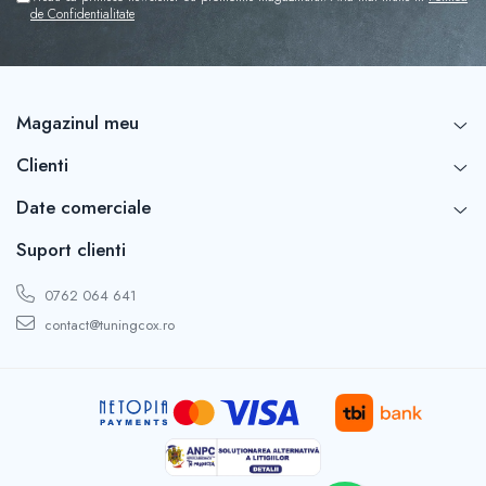
Capace r16 Toyota
de Confidentialitate
Capace r16 Volvo
Capace r16 VW
Capace roti marimea 12'
Magazinul meu
Clienti
Date comerciale
Suport clienti
0762 064 641
contact@tuningcox.ro