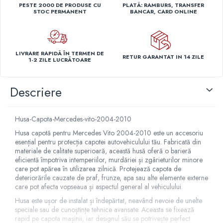
PESTE 2000 DE PRODUSE CU
PLATĂ: RAMBURS, TRANSFER
Capace r14 Nissan
STOC PERMANENT
BANCAR, CARD ONLINE
Capace r14 Opel
Capace r14 Seat
Capace r14 Skoda
LIVRARE RAPIDĂ ÎN TERMEN DE
RETUR GARANTAT IN 14 ZILE
Capace r14 Toyota
1-2 ZILE LUCRĂTOARE
Capace r14 Volvo
Capace r14 VW
Descriere
Capace roti marimea 15'
Capace r15 Alfa Romeo
Husa-Capota-Mercedes-vito-2004-2010
Capace r15 Audi
Husa capotă pentru Mercedes Vito 2004-2010 este un accesoriu
Capace r15 BMW
esențial pentru protecția capotei autovehiculului tău. Fabricată din
materiale de calitate superioară, această husă oferă o barieră
Capace r15 Chevrolet
eficientă împotriva intemperiilor, murdăriei și zgârieturilor minore
Capace r15 Citroen
care pot apărea în utilizarea zilnică. Protejează capota de
deteriorările cauzate de praf, frunze, apa sau alte elemente externe
Capace r15 Dacia
care pot afecta vopseaua și aspectul general al vehiculului.
Capace r15 Daewo
Husa este ușor de instalat și îndepărtat, neavând nevoie de unelte
Capace r15 Ford
speciale sau de cunoștințe tehnice avansate. Aceasta se fixează
Capace r15 Hyundai
rapid pe capota mașinii, iar designul său se potrivește perfect