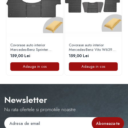
Capace r16 Toyota
Capace r16 Volvo
Capace r16 VW
Capace roti marimea 12'
Covorase auto interior
Covorase auto interior
Mercedes-Benz Sprinter
Mercedes-Benz Vito W639
cauciuc 2018-2023
cauciuc 2010-2014
159,00 Lei
159,00 Lei
Adauga in cos
Adauga in cos
Newsletter
Nu rata ofertele si promotiile noastre