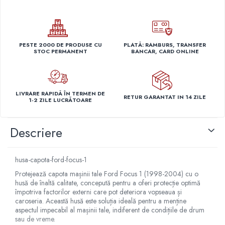
Capace r14 Nissan
Capace r14 Opel
Capace r14 Seat
PESTE 2000 DE PRODUSE CU
PLATĂ: RAMBURS, TRANSFER
Capace r14 Skoda
STOC PERMANENT
BANCAR, CARD ONLINE
Capace r14 Toyota
Capace r14 Volvo
Capace r14 VW
LIVRARE RAPIDĂ ÎN TERMEN DE
RETUR GARANTAT IN 14 ZILE
Capace roti marimea 15'
1-2 ZILE LUCRĂTOARE
Capace r15 Alfa Romeo
Descriere
Capace r15 Audi
Capace r15 BMW
Capace r15 Chevrolet
husa-capota-ford-focus-1
Capace r15 Citroen
Protejează capota mașinii tale Ford Focus 1 (1998-2004) cu o
Capace r15 Dacia
husă de înaltă calitate, concepută pentru a oferi protecție optimă
împotriva factorilor externi care pot deteriora vopseaua și
Capace r15 Daewo
caroseria. Această husă este soluția ideală pentru a menține
Capace r15 Ford
aspectul impecabil al mașinii tale, indiferent de condițiile de drum
sau de vreme.
Capace r15 Hyundai