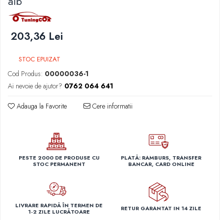
alb
Capace janta Opel
Capace r13 Peugeot
Covorase Seat
Pleoape ABS
Ornamente & Embleme VW
Capace janta Peugeot
Capace r13 Seat
Covorase Skoda
Pleoape Fibra
203,36 Lei
Capace r13 Skoda
Covorase Suzuki
Capace janta Skoda
Prezoane antifurt
Capace r13 Suzuki
Covorase Toyota
Capace janta VW
Prize de aer
STOC EPUIZAT
Capace r13 Toyota
Covorase Volvo
Capace jante Mercedes-Benz
Stergatoare
Capace r13 Volvo
Covorase VW
Cod Produs:
00000036-1
Capace jante Renault
Ai nevoie de ajutor?
0762 064 641
Capace r13 VW
Covorase Skoda
Suporti numere
Capace jante Seat
Capace roti marimea 14'
Covorase VW
Suspensi auto
Adauga la Favorite
Cere informatii
Capace r14 Audi
Capace r14 BMW
Capace r14 Chevrolet
Capace r14 Dacia
PESTE 2000 DE PRODUSE CU
PLATĂ: RAMBURS, TRANSFER
STOC PERMANENT
BANCAR, CARD ONLINE
Capace r14 Ford
Capace r14 Hyundai
Capace r14 Kia
Capace r14 Mazda
LIVRARE RAPIDĂ ÎN TERMEN DE
RETUR GARANTAT IN 14 ZILE
1-2 ZILE LUCRĂTOARE
Capace r14 Mitsubishi