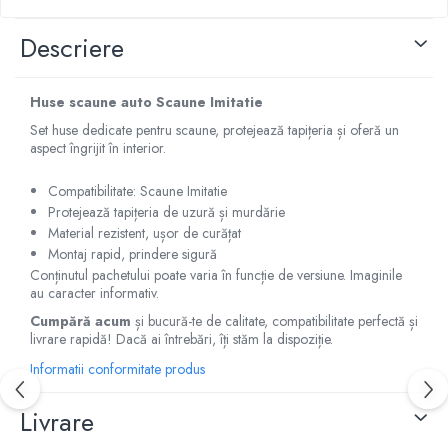
Capace r14 Nissan
Descriere
Capace r14 Opel
Capace r14 Seat
Capace r14 Skoda
Huse scaune auto Scaune Imitatie
Capace r14 Toyota
Set huse dedicate pentru scaune, protejează tapițeria și oferă un
aspect îngrijit în interior.
Capace r14 Volvo
Capace r14 VW
Compatibilitate: Scaune Imitatie
Capace roti marimea 15'
Protejează tapițeria de uzură și murdărie
Capace r15 Alfa Romeo
Material rezistent, ușor de curățat
Montaj rapid, prindere sigură
Capace r15 Audi
Conținutul pachetului poate varia în funcție de versiune. Imaginile
Capace r15 BMW
au caracter informativ.
Capace r15 Chevrolet
Cumpără acum
și bucură-te de calitate, compatibilitate perfectă și
Capace r15 Citroen
livrare rapidă! Dacă ai întrebări, îți stăm la dispoziție.
Capace r15 Dacia
Informatii conformitate produs
Capace r15 Daewo
Livrare
Capace r15 Ford
Capace r15 Hyundai