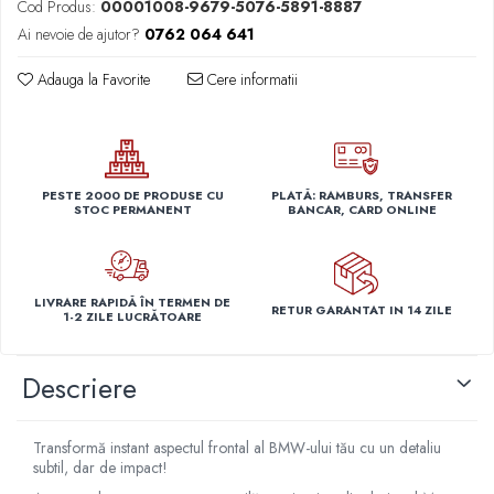
Cod Produs:
00001008-9679-5076-5891-8887
Capace r14 Nissan
Ai nevoie de ajutor?
0762 064 641
Capace r14 Opel
Capace r14 Seat
Adauga la Favorite
Cere informatii
Capace r14 Skoda
Capace r14 Toyota
Capace r14 Volvo
Capace r14 VW
PESTE 2000 DE PRODUSE CU
PLATĂ: RAMBURS, TRANSFER
STOC PERMANENT
BANCAR, CARD ONLINE
Capace roti marimea 15'
Capace r15 Alfa Romeo
Capace r15 Audi
LIVRARE RAPIDĂ ÎN TERMEN DE
RETUR GARANTAT IN 14 ZILE
Capace r15 BMW
1-2 ZILE LUCRĂTOARE
Capace r15 Chevrolet
Capace r15 Citroen
Descriere
Capace r15 Dacia
Capace r15 Daewo
Transformă instant aspectul frontal al BMW-ului tău cu un detaliu
Capace r15 Ford
subtil, dar de impact!
Capace r15 Hyundai