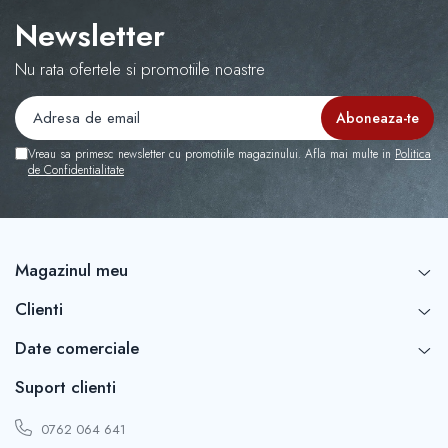
Capace r16 Toyota
Newsletter
Capace r16 Volvo
Capace r16 VW
Nu rata ofertele si promotiile noastre
Capace roti marimea 12'
Vreau sa primesc newsletter cu promotiile magazinului. Afla mai multe in
Politica
de Confidentialitate
Magazinul meu
Clienti
Date comerciale
Suport clienti
0762 064 641