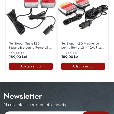
Capace r16 Toyota
Capace r16 Volvo
Capace r16 VW
Capace roti marimea 12'
Set Stopuri Spate LED
Set Stopuri LED Magnetice
Magnetice pentru Remorcă –
pentru Remorcă – 12V, Priză
12V, Priză 7 Pini, Cablu 7.5m
7 Pini, Cablu 7.5m
209,00 Lei
209,00 Lei
189,00 Lei
189,00 Lei
Adauga in cos
Adauga in cos
Newsletter
Nu rata ofertele si promotiile noastre