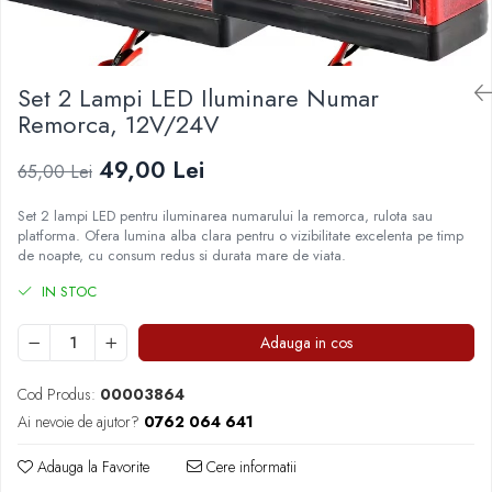
Capace janta Opel
Capace r13 Peugeot
Covorase Seat
Pleoape ABS
Ornamente & Embleme VW
Capace janta Peugeot
Capace r13 Seat
Covorase Skoda
Pleoape Fibra
Capace r13 Skoda
Covorase Suzuki
Capace janta Skoda
Set 2 Lampi LED Iluminare Numar
Prezoane antifurt
Capace r13 Suzuki
Covorase Toyota
Capace janta VW
Remorca, 12V/24V
Prize de aer
Capace r13 Toyota
Covorase Volvo
Capace jante Mercedes-Benz
Stergatoare
Capace r13 Volvo
Covorase VW
49,00 Lei
65,00 Lei
Capace jante Renault
Capace r13 VW
Covorase Skoda
Suporti numere
Capace jante Seat
Set 2 lampi LED pentru iluminarea numarului la remorca, rulota sau
Capace roti marimea 14'
Covorase VW
Suspensi auto
platforma. Ofera lumina alba clara pentru o vizibilitate excelenta pe timp
Capace r14 Audi
de noapte, cu consum redus si durata mare de viata.
Capace r14 BMW
IN STOC
Capace r14 Chevrolet
Capace r14 Dacia
Adauga in cos
Capace r14 Ford
Cod Produs:
00003864
Capace r14 Hyundai
Ai nevoie de ajutor?
0762 064 641
Capace r14 Kia
Capace r14 Mazda
Adauga la Favorite
Cere informatii
Capace r14 Mitsubishi