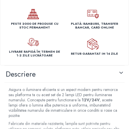
Capace r14 Nissan
Capace r14 Opel
Capace r14 Seat
PESTE 2000 DE PRODUSE CU
PLATĂ: RAMBURS, TRANSFER
Capace r14 Skoda
STOC PERMANENT
BANCAR, CARD ONLINE
Capace r14 Toyota
Capace r14 Volvo
Capace r14 VW
LIVRARE RAPIDĂ ÎN TERMEN DE
RETUR GARANTAT IN 14 ZILE
1-2 ZILE LUCRĂTOARE
Capace roti marimea 15'
Capace r15 Alfa Romeo
Descriere
Capace r15 Audi
Capace r15 BMW
Capace r15 Chevrolet
Asigura o iluminare eficienta si un aspect modern pentru remorca
sau platforma ta cu acest set de 2 lampi LED pentru iluminarea
Capace r15 Citroen
numarului. Concepute pentru functionare la
12V/24V
, aceste
Capace r15 Dacia
lampi ofera o lumina alba puternica si uniforma, imbunatatind
vizibilitatea numarului de inmatriculare in orice conditii si rosie ca
Capace r15 Daewo
pozitie.
Capace r15 Ford
Fabricate din materiale rezistente, lampile sunt potrivite pentru
Capace r15 Hyundai
utilizare pe remorci, rulote, platforme auto, utilaje agricole sau alte